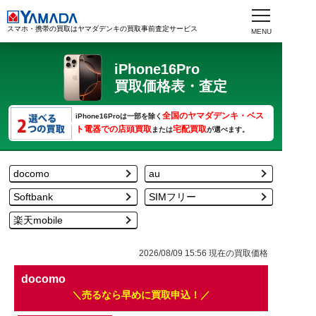
スマホ・携帯の買取はヤマダデンキの買取事前査定サービス
iPhone16Pro
買取価格表・査定
全国のヤマダデンキ・ベス
iPhone16Proは一部を除く
ト電器での店頭買取
宅配買取
または
が選べます。
docomo
au
Softbank
SIMフリー
楽天mobile
2026/08/09 15:56
現在の買取価格
docomo
売るなら早めに買取申込！