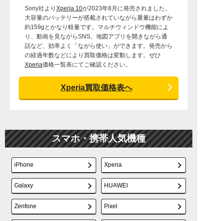
Sony社より
Xperia 10
が2023年8月に発売されました。
大容量のバッテリーが搭載されていながら重量はわずか
約159gとかなり軽量です。マルチウィンドウ機能によ
り、動画を見ながらSNS、地図アプリを開きながら通
話など、効率よく「ながら使い」ができます。発売から
の経過年数などにより買取価格は変動します。ぜひ
Xperia
価格一覧表にてご確認ください。
Xperia買取価格表へ
スマホ・携帯人気機種
iPhone
Xperia
Galaxy
HUAWEI
Zenfone
Pixel