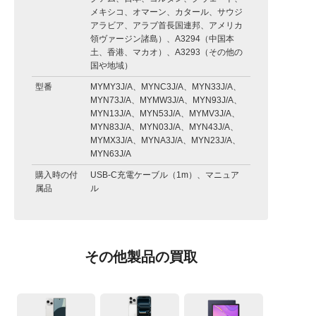
メキシコ、オマーン、カタール、サウジ
アラビア、アラブ首長国連邦、アメリカ
領ヴァージン諸島）、A3294（中国本
土、香港、マカオ）、A3293（その他の
国や地域）
型番
MYMY3J/A、MYNC3J/A、MYN33J/A、
MYN73J/A、MYMW3J/A、MYN93J/A、
MYN13J/A、MYN53J/A、MYMV3J/A、
MYN83J/A、MYN03J/A、MYN43J/A、
MYMX3J/A、MYNA3J/A、MYN23J/A、
MYN63J/A
購入時の付
USB-C充電ケーブル（1m）、マニュア
属品
ル
その他製品の買取