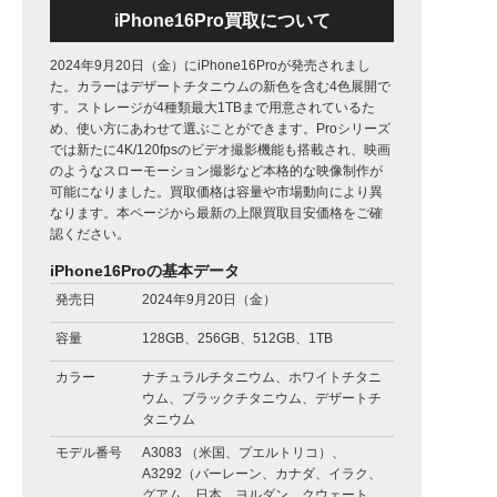
iPhone16Pro買取について
2024年9月20日（金）にiPhone16Proが発売されまし
た。カラーはデザートチタニウムの新色を含む4色展開で
す。ストレージが4種類最大1TBまで用意されているた
め、使い方にあわせて選ぶことができます。Proシリーズ
では新たに4K/120fpsのビデオ撮影機能も搭載され、映画
のようなスローモーション撮影など本格的な映像制作が
可能になりました。買取価格は容量や市場動向により異
なります。本ページから最新の上限買取目安価格をご確
認ください。
iPhone16Proの基本データ
発売日
2024年9月20日（金）
容量
128GB、256GB、512GB、1TB
カラー
ナチュラルチタニウム、ホワイトチタニ
ウム、ブラックチタニウム、デザートチ
タニウム
モデル番号
A3083 （米国、プエルトリコ）、
A3292（バーレーン、カナダ、イラク、
グアム、日本、ヨルダン、クウェート、