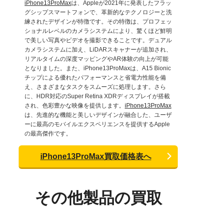
iPhone13ProMax
は、Appleが2021年に発表したフラッ
グシップスマートフォンで、革新的なテクノロジーと洗
練されたデザインが特徴です。その特徴は、プロフェッ
ショナルレベルのカメラシステムにより、驚くほど鮮明
で美しい写真やビデオを撮影できることです。デュアル
カメラシステムに加え、LiDARスキャナーが追加され、
リアルタイムの深度マッピングやAR体験の向上が可能
となりました。また、iPhone13ProMaxは、A15 Bionic
チップによる優れたパフォーマンスと省電力性能を備
え、さまざまなタスクをスムーズに処理します。さら
に、HDR対応のSuper Retina XDRディスプレイが搭載
され、色彩豊かな映像を提供します。
iPhone13ProMax
は、先進的な機能と美しいデザインが融合した、ユーザ
ーに最高のモバイルエクスペリエンスを提供するApple
の最高傑作です。
iPhone13ProMax買取価格表へ
その他製品の買取