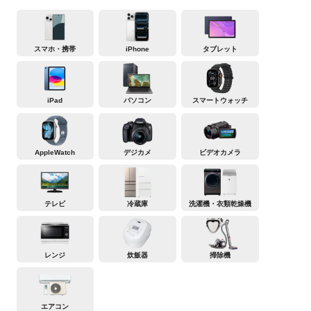
スマホ・携帯
iPhone
タブレット
iPad
パソコン
スマートウォッチ
AppleWatch
デジカメ
ビデオカメラ
テレビ
冷蔵庫
洗濯機・衣類乾燥機
レンジ
炊飯器
掃除機
エアコン