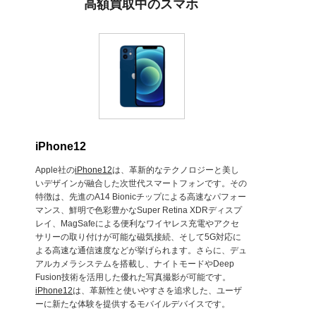
高額買取中のスマホ
iPhone12
Apple社の
iPhone12
は、革新的なテクノロジーと美し
いデザインが融合した次世代スマートフォンです。その
特徴は、先進のA14 Bionicチップによる高速なパフォー
マンス、鮮明で色彩豊かなSuper Retina XDRディスプ
レイ、MagSafeによる便利なワイヤレス充電やアクセ
サリーの取り付けが可能な磁気接続、そして5G対応に
よる高速な通信速度などが挙げられます。さらに、デュ
アルカメラシステムを搭載し、ナイトモードやDeep
Fusion技術を活用した優れた写真撮影が可能です。
iPhone12
は、革新性と使いやすさを追求した、ユーザ
ーに新たな体験を提供するモバイルデバイスです。