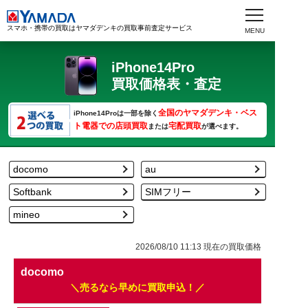
スマホ・携帯の買取はヤマダデンキの買取事前査定サービス
iPhone14Pro
買取価格表・査定
全国のヤマダデンキ・ベス
iPhone14Proは一部を除く
ト電器での店頭買取
宅配買取
または
が選べます。
docomo
au
Softbank
SIMフリー
mineo
2026/08/10 11:13
現在の買取価格
docomo
売るなら早めに買取申込！