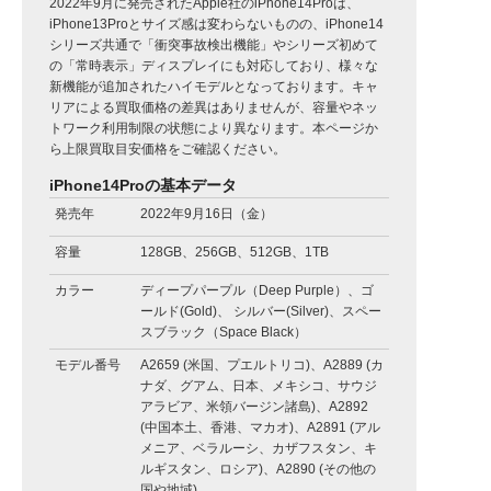
2022年9月に発売されたApple社のiPhone14Proは、
iPhone13Proとサイズ感は変わらないものの、iPhone14
シリーズ共通で「衝突事故検出機能」やシリーズ初めて
の「常時表示」ディスプレイにも対応しており、様々な
新機能が追加されたハイモデルとなっております。キャ
リアによる買取価格の差異はありませんが、容量やネッ
トワーク利用制限の状態により異なります。本ページか
ら上限買取目安価格をご確認ください。
iPhone14Proの基本データ
発売年
2022年9月16日（金）
容量
128GB、256GB、512GB、1TB
カラー
ディープパープル（Deep Purple）、ゴ
ールド(Gold)、 シルバー(Silver)、スペー
スブラック（Space Black）
モデル番号
A2659 (米国、プエルトリコ)、A2889 (カ
ナダ、グアム、日本、メキシコ、サウジ
アラビア、米領バージン諸島)、A2892
(中国本土、香港、マカオ)、A2891 (アル
メニア、ベラルーシ、カザフスタン、キ
ルギスタン、ロシア)、A2890 (その他の
国や地域)