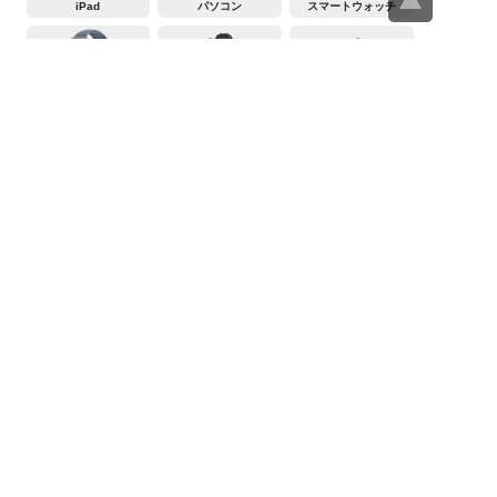
iPad
パソコン
スマートウォッチ
AppleWatch
デジカメ
ビデオカメラ
テレビ
冷蔵庫
洗濯機・衣類乾燥機
レンジ
炊飯器
掃除機
エアコン
ヤマダデンキの買取事前査定サービス
>
スマホ・携帯買取査定・買取価格
>
iPhone買取査定・買取価格
>
iPhone14Pro買取査定・買取価格