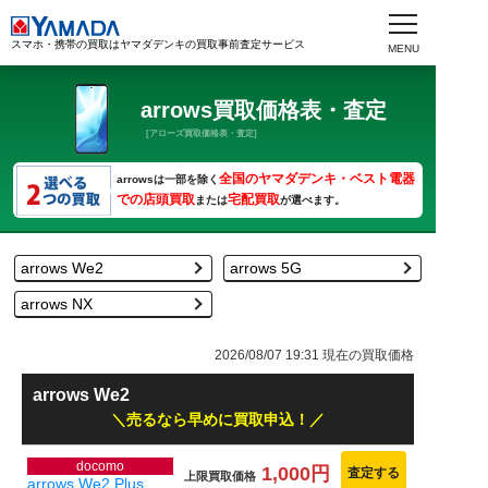
スマホ・携帯の買取はヤマダデンキの買取事前査定サービス
arrows買取価格表・査定
[アローズ買取価格表・査定]
全国のヤマダデンキ・ベスト電器
arrowsは一部を除く
での店頭買取
宅配買取
または
が選べます。
arrows We2
arrows 5G
arrows NX
2026/08/07 19:31
現在の買取価格
arrows We2
売るなら早めに買取申込！
docomo
1,000円
査定する
上限買取価格
arrows We2 Plus