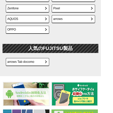
Zenfone
Pixel
AQUOS
arrows
OPPO
人気のFUJITSU製品
arrows Tab docomo