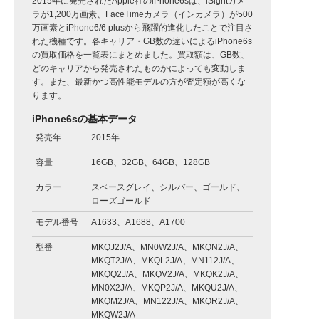
2015年に発売されたApple社のiPhone6sは、iSightカメ
ラが1,200万画素、FaceTimeカメラ（インカメラ）が500
万画素とiPhone6/6 plusから飛躍的進化したことで注目さ
れた機種です。各キャリア・GB数の違いによるiPhone6s
の買取価格を一覧表にまとめました。買取額は、GB数、
どのキャリアから発売されたものかによっても変動しま
す。また、最新かつ高性能モデルの方が査定額が高くな
ります。
iPhone6sの基本データ
発売年
2015年
容量
16GB、32GB、64GB、128GB
カラー
スペースグレイ、シルバー、ゴールド、
ローズゴールド
モデル番号
A1633、A1688、A1700
型番
MKQJ2J/A、MN0W2J/A、MKQN2J/A、
MKQT2J/A、MKQL2J/A、MN112J/A、
MKQQ2J/A、MKQV2J/A、MKQK2J/A、
MN0X2J/A、MKQP2J/A、MKQU2J/A、
MKQM2J/A、MN122J/A、MKQR2J/A、
MKQW2J/A