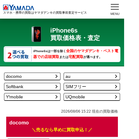
スマホ・携帯の買取はヤマダデンキの買取事前査定サービス
iPhone6s
買取価格表・査定
全国のヤマダデンキ・ベスト電
iPhone6sは一部を除く
器での店頭買取
宅配買取
または
が選べます。
docomo
au
Softbank
SIMフリー
Y!mobile
UQmobile
2026/08/06 15:22
現在の買取価格
docomo
売るなら早めに買取申込！