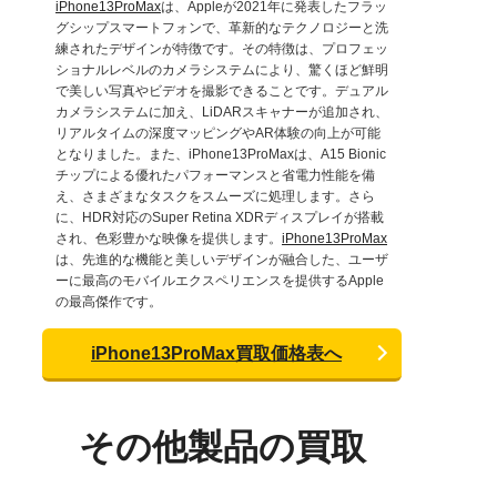
iPhone13ProMax
は、Appleが2021年に発表したフラッ
グシップスマートフォンで、革新的なテクノロジーと洗
練されたデザインが特徴です。その特徴は、プロフェッ
ショナルレベルのカメラシステムにより、驚くほど鮮明
で美しい写真やビデオを撮影できることです。デュアル
カメラシステムに加え、LiDARスキャナーが追加され、
リアルタイムの深度マッピングやAR体験の向上が可能
となりました。また、iPhone13ProMaxは、A15 Bionic
チップによる優れたパフォーマンスと省電力性能を備
え、さまざまなタスクをスムーズに処理します。さら
に、HDR対応のSuper Retina XDRディスプレイが搭載
され、色彩豊かな映像を提供します。
iPhone13ProMax
は、先進的な機能と美しいデザインが融合した、ユーザ
ーに最高のモバイルエクスペリエンスを提供するApple
の最高傑作です。
iPhone13ProMax買取価格表へ
その他製品の買取