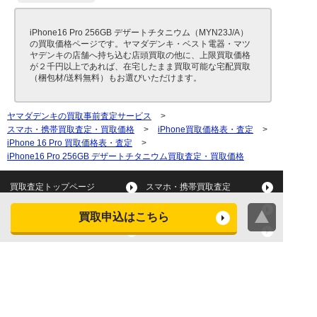
iPhone16 Pro 256GB デザートチタニウム（MYN23J/A）
の買取価格ページです。ヤマダデンキ・ベスト電器・マツ
ヤデンキの店舗へ持ち込む店頭買取の他に、上限買取価格
が２千円以上であれば、在宅したまま買取可能な宅配買取
（梱包材/送料無料）もお選びいただけます。
ヤマダデンキの買取事前査定サービス
>
スマホ・携帯買取査定・買取価格
>
iPhone買取価格表・査定
>
iPhone 16 Pro 買取価格表・査定
>
iPhone16 Pro 256GB デザートチタニウム買取査定・買取価格
買取査定トップページ
スマホ・携帯買取査定
タブレット買取査定
パソコン買取査定
買取申込はこちら
スマートウォッチ買取査定
デジカメ買取査定
ビデオカメラ買取査定
テレビ買取査定
洗濯機・衣類乾燥機買取査
冷蔵庫買取査定
定
レンジ買取査定
炊飯器買取査定