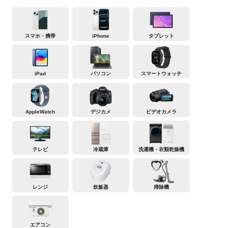
スマホ・携帯
iPhone
タブレット
iPad
パソコン
スマートウォッチ
AppleWatch
デジカメ
ビデオカメラ
テレビ
冷蔵庫
洗濯機・衣類乾燥機
レンジ
炊飯器
掃除機
エアコン