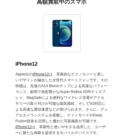
高額買取中のスマホ
iPhone12
Apple社の
iPhone12
は、革新的なテクノロジーと美し
いデザインが融合した次世代スマートフォンです。その
特徴は、先進のA14 Bionicチップによる高速なパフォー
マンス、鮮明で色彩豊かなSuper Retina XDRディスプ
レイ、MagSafeによる便利なワイヤレス充電やアクセ
サリーの取り付けが可能な磁気接続、そして5G対応に
よる高速な通信速度などが挙げられます。さらに、デュ
アルカメラシステムを搭載し、ナイトモードやDeep
Fusion技術を活用した優れた写真撮影が可能です。
iPhone12
は、革新性と使いやすさを追求した、ユーザ
ーに新たな体験を提供するモバイルデバイスです。