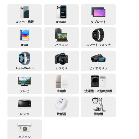
スマホ・携帯
iPhone
タブレット
iPad
パソコン
スマートウォッチ
AppleWatch
デジカメ
ビデオカメラ
テレビ
冷蔵庫
洗濯機・衣類乾燥機
レンジ
炊飯器
掃除機
エアコン