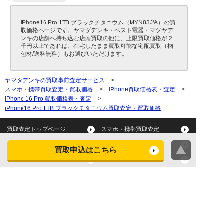
iPhone16 Pro 1TB ブラックチタニウム（MYN83J/A）の買
取価格ページです。ヤマダデンキ・ベスト電器・マツヤデ
ンキの店舗へ持ち込む店頭買取の他に、上限買取価格が２
千円以上であれば、在宅したまま買取可能な宅配買取（梱
包材/送料無料）もお選びいただけます。
ヤマダデンキの買取事前査定サービス
>
スマホ・携帯買取査定・買取価格
>
iPhone買取価格表・査定
>
iPhone 16 Pro 買取価格表・査定
>
iPhone16 Pro 1TB ブラックチタニウム買取査定・買取価格
買取査定トップページ
スマホ・携帯買取査定
タブレット買取査定
パソコン買取査定
買取申込はこちら
スマートウォッチ買取査定
デジカメ買取査定
ビデオカメラ買取査定
テレビ買取査定
洗濯機・衣類乾燥機買取査
冷蔵庫買取査定
定
レンジ買取査定
炊飯器買取査定