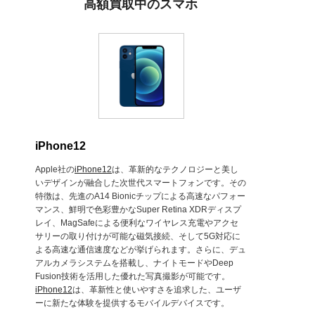
高額買取中のスマホ
iPhone12
Apple社の
iPhone12
は、革新的なテクノロジーと美し
いデザインが融合した次世代スマートフォンです。その
特徴は、先進のA14 Bionicチップによる高速なパフォー
マンス、鮮明で色彩豊かなSuper Retina XDRディスプ
レイ、MagSafeによる便利なワイヤレス充電やアクセ
サリーの取り付けが可能な磁気接続、そして5G対応に
よる高速な通信速度などが挙げられます。さらに、デュ
アルカメラシステムを搭載し、ナイトモードやDeep
Fusion技術を活用した優れた写真撮影が可能です。
iPhone12
は、革新性と使いやすさを追求した、ユーザ
ーに新たな体験を提供するモバイルデバイスです。