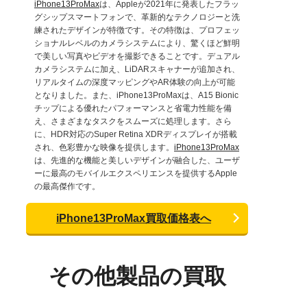
iPhone13ProMax
は、Appleが2021年に発表したフラッ
グシップスマートフォンで、革新的なテクノロジーと洗
練されたデザインが特徴です。その特徴は、プロフェッ
ショナルレベルのカメラシステムにより、驚くほど鮮明
で美しい写真やビデオを撮影できることです。デュアル
カメラシステムに加え、LiDARスキャナーが追加され、
リアルタイムの深度マッピングやAR体験の向上が可能
となりました。また、iPhone13ProMaxは、A15 Bionic
チップによる優れたパフォーマンスと省電力性能を備
え、さまざまなタスクをスムーズに処理します。さら
に、HDR対応のSuper Retina XDRディスプレイが搭載
され、色彩豊かな映像を提供します。
iPhone13ProMax
は、先進的な機能と美しいデザインが融合した、ユーザ
ーに最高のモバイルエクスペリエンスを提供するApple
の最高傑作です。
iPhone13ProMax買取価格表へ
その他製品の買取