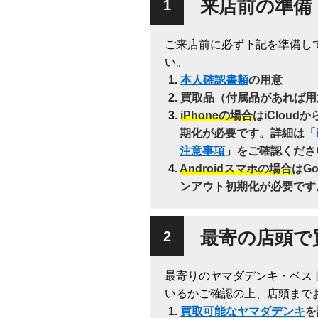
来店前の準備
ご来店前に必ず下記を準備し
い。
本人確認書類
の用意
買取品（付属品があれば用
iPhoneの場合
はiClou
期化が必要です。詳細は「
注意事項
」をご確認くださ
Androidスマホの場合
はG
ンアウト初期化が必要です
最寄の店頭で
最寄りのヤマダデンキ・ベス
いるかご確認の上、店頭まで
買取可能なヤマダデンキ
を