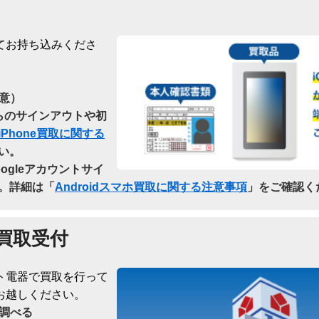
てお持ち込みくださ
意）
dからのサインアウトや初
iPhone買取に関する
い。
oogleアカウントサイ
。詳細は「
Androidスマホ買取に関する注意事項
」をご確認く
買取受付
ト電器で買取を行って
お越しください。
調べる