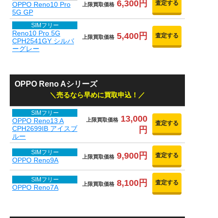
6,300円
査定する
OPPO Reno10 Pro
上限買取価格
5G GP
SIMフリー
Reno10 Pro 5G
5,400円
査定する
上限買取価格
CPH2541GY シルバ
ーグレー
OPPO Reno Aシリーズ
売るなら早めに買取申込！
SIMフリー
13,000
OPPO Reno13 A
上限買取価格
査定する
CPH2699IB アイスブ
円
ルー
SIMフリー
9,900円
査定する
上限買取価格
OPPO Reno9A
SIMフリー
8,100円
査定する
上限買取価格
OPPO Reno7A