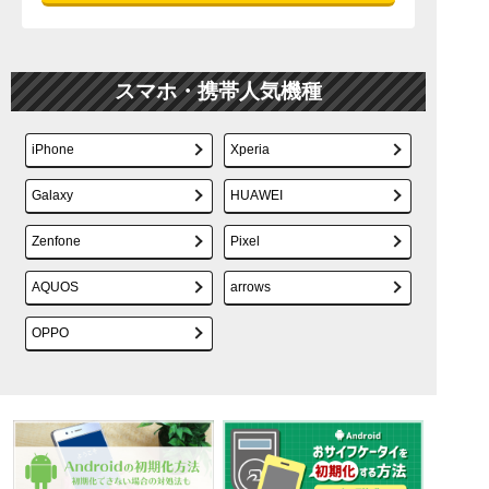
スマホ・携帯人気機種
iPhone
Xperia
Galaxy
HUAWEI
Zenfone
Pixel
AQUOS
arrows
OPPO