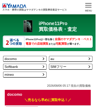
スマホ・携帯の買取はヤマダデンキの買取事前査定サービス
iPhone11Pro
買取価格表・査定
全国のヤマダデンキ・ベスト
iPhone11Proは一部を除く
電器での店頭買取
宅配買取
または
が選べます。
docomo
au
Softbank
SIMフリー
mineo
2026/08/06 05:17
現在の買取価格
docomo
売るなら早めに買取申込！