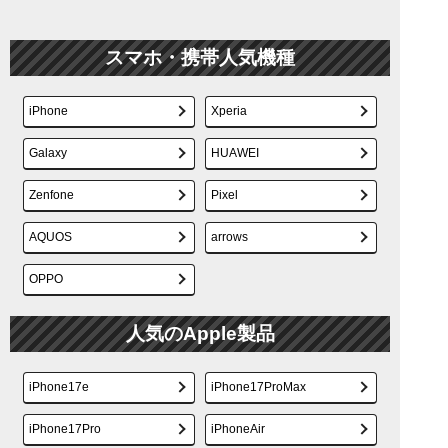
スマホ・携帯人気機種
iPhone
Xperia
Galaxy
HUAWEI
Zenfone
Pixel
AQUOS
arrows
OPPO
人気のApple製品
iPhone17e
iPhone17ProMax
iPhone17Pro
iPhoneAir