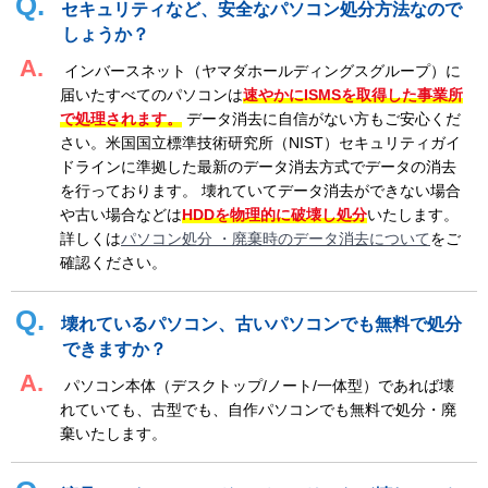
セキュリティなど、安全なパソコン処分方法なので
しょうか？
インバースネット（ヤマダホールディングスグループ）に
届いたすべてのパソコンは
速やかにISMSを取得した事業所
で処理されます。
データ消去に自信がない方もご安心くだ
さい。米国国立標準技術研究所（NIST）セキュリティガイ
ドラインに準拠した最新のデータ消去方式でデータの消去
を行っております。 壊れていてデータ消去ができない場合
や古い場合などは
HDDを物理的に破壊し処分
いたします。
詳しくは
パソコン処分 ・廃棄時のデータ消去について
をご
確認ください。
壊れているパソコン、古いパソコンでも無料で処分
できますか？
パソコン本体（デスクトップ/ノート/一体型）であれば壊
れていても、古型でも、自作パソコンでも無料で処分・廃
棄いたします。