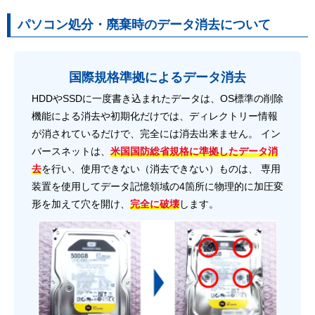
パソコン処分・廃棄時のデータ消去について
国際規格準拠によるデータ消去
HDDやSSDに一度書き込まれたデータは、OS標準の削除
機能による消去や初期化だけでは、ディレクトリー情報
が消されているだけで、完全には消去出来ません。 イン
バースネットは、
米国国防総省規格に準拠したデータ消
去
を行い、使用できない（消去できない）ものは、 専用
装置を使用してデータ記憶領域の4箇所に物理的に加圧変
形を加えて穴を開け、
完全に破壊
します。