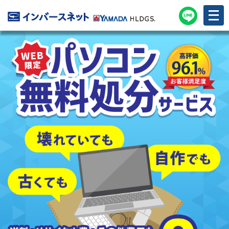
メ
ニ
ュ
ー
を
開
く