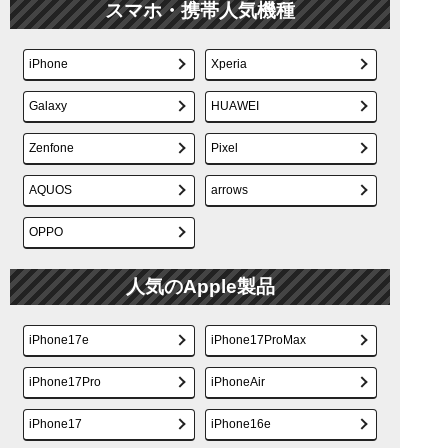
スマホ・携帯人気機種
iPhone
Xperia
Galaxy
HUAWEI
Zenfone
Pixel
AQUOS
arrows
OPPO
人気のApple製品
iPhone17e
iPhone17ProMax
iPhone17Pro
iPhoneAir
iPhone17
iPhone16e