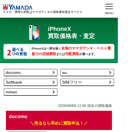
スマホ・携帯の買取はヤマダデンキの買取事前査定サービス
iPhoneX
買取価格表・査定
全国のヤマダデンキ・ベスト電
iPhoneXは一部を除く
器での店頭買取
宅配買取
または
が選べます。
docomo
au
Softbank
SIMフリー
mineo
2026/08/09 12:06
現在の買取価格
docomo
売るなら早めに買取申込！