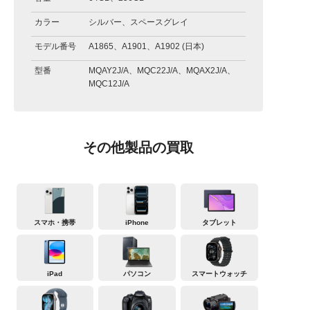
カラー
シルバー、スペースグレイ
モデル番号
A1865、A1901、A1902 (日本)
型番
MQAY2J/A、MQC22J/A、MQAX2J/A、
MQC12J/A
その他製品の買取
スマホ・携帯
iPhone
タブレット
iPad
パソコン
スマートウォッチ