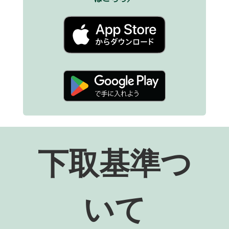
下取基準つ
いて