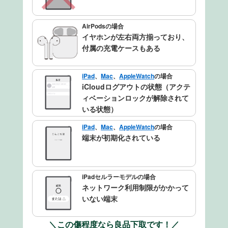
AirPodsの場合
イヤホンが左右両方揃っており、
付属の充電ケースもある
iPad
、
Mac
、
AppleWatch
の場合
iCloudログアウトの状態（アクテ
ィベーションロックが解除されて
いる状態）
iPad
、
Mac
、
AppleWatch
の場合
端末が初期化されている
iPadセルラーモデルの場合
ネットワーク利用制限がかかって
いない端末
＼この傷程度なら良品下取です！／