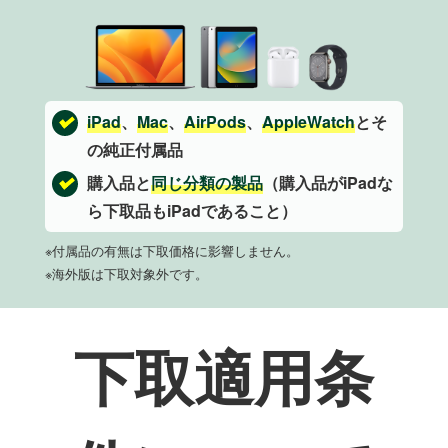
iPad
、
Mac
、
AirPods
、
AppleWatch
とそ
の純正付属品
購入品と
同じ分類の製品
（購入品がiPadな
ら下取品もiPadであること）
※付属品の有無は下取価格に影響しません。
※海外版は下取対象外です。
下取適用条