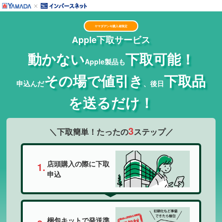
ヤマダデンキ購入者限定
Apple下取サービス
動かない
下取可能！
Apple製品も
その場で値引き
下取品
申込んだ
、後日
を送るだけ！
3
＼下取簡単！たったの
ステップ／
店頭購入の際に下取
申込
梱包キットで発送準