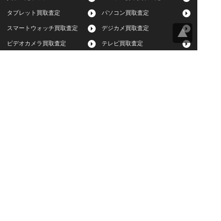
タブレット買取査定
パソコン買取査定
スマートウォッチ買取査定
デジカメ買取査定
ビデオカメラ買取査定
テレビ買取査定
洗濯機・衣類乾燥機買取査
冷蔵庫買取査定
定
レンジ買取査定
炊飯器買取査定
掃除機買取査定
エアコン買取査定
店頭買取
宅配買取
スマホ・タブレットの査定
買取に関する確認事項
基準
よくある質問
Apple下取サービス
WEB限定高額買取サービス
法人向けパソコン買取サー
法人向けスマホ・タブレッ
ビス
ト買取サービス
WEB限定 パソコン無料処分
法人向けパソコンレンタル
サービス