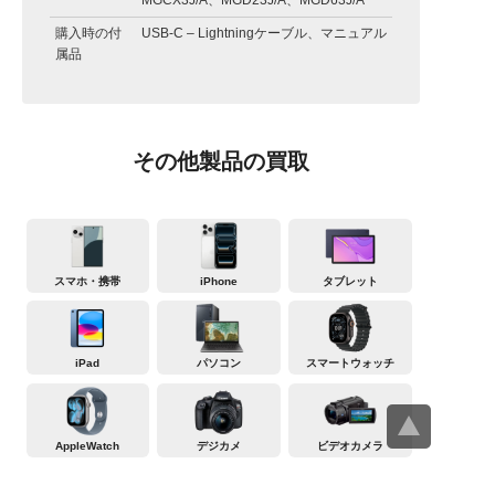
MGCX3J/A、MGD23J/A、MGD63J/A
購入時の付
USB-C – Lightningケーブル、マニュアル
属品
その他製品の買取
スマホ・携帯
iPhone
タブレット
iPad
パソコン
スマートウォッチ
AppleWatch
デジカメ
ビデオカメラ