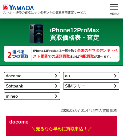
スマホ・携帯の買取はヤマダデンキの買取事前査定サービス
iPhone12ProMax
買取価格表・査定
全国のヤマダデンキ・ベ
iPhone12ProMaxは一部を除く
スト電器での店頭買取
宅配買取
または
が選べます。
docomo
au
Softbank
SIMフリー
mineo
2026/08/07 01:47
現在の買取価格
docomo
売るなら早めに買取申込！