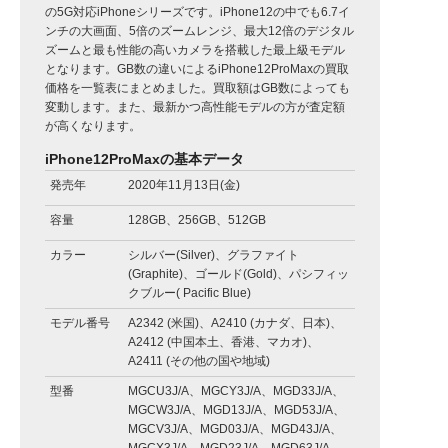
の5G対応iPhoneシリーズです。iPhone12の中でも6.7イ
ンチの大画面、5倍のズームレンジ、最大12倍のデジタル
ズームと最も性能の高いカメラを搭載した最上級モデル
となります。GB数の違いによるiPhone12ProMaxの買取
価格を一覧表にまとめました。買取額はGB数によっても
変動します。また、最新かつ高性能モデルの方が査定額
が高くなります。
iPhone12ProMaxの基本データ
発売年
2020年11月13日(金)
容量
128GB、256GB、512GB
カラー
シルバー(Silver)、グラファイト
(Graphite)、ゴールド(Gold)、パシフィッ
クブルー( Pacific Blue)
モデル番号
A2342 (米国)、A2410 (カナダ、日本)、
A2412 (中国本土、香港、マカオ)、
A2411 (その他の国や地域)
型番
MGCU3J/A、MGCY3J/A、MGD33J/A、
MGCW3J/A、MGD13J/A、MGD53J/A、
MGCV3J/A、MGD03J/A、MGD43J/A、