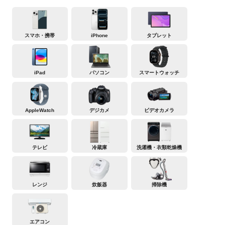
スマホ・携帯
iPhone
タブレット
iPad
パソコン
スマートウォッチ
AppleWatch
デジカメ
ビデオカメラ
テレビ
冷蔵庫
洗濯機・衣類乾燥機
レンジ
炊飯器
掃除機
エアコン