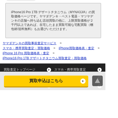
iPhone16 Pro 1TB デザートチタニウム（MYNA3J/A）の買
取価格ページです。ヤマダデンキ・ベスト電器・マツヤデ
ンキの店舗へ持ち込む店頭買取の他に、上限買取価格が２
千円以上であれば、在宅したまま買取可能な宅配買取（梱
包材/送料無料）もお選びいただけます。
ヤマダデンキの買取事前査定サービス
>
スマホ・携帯買取査定・買取価格
>
iPhone買取価格表・査定
>
iPhone 16 Pro 買取価格表・査定
>
iPhone16 Pro 1TB デザートチタニウム買取査定・買取価格
買取査定トップページ
スマホ・携帯買取査定
タブレット買取査定
パソコン買取査定
買取申込はこちら
スマートウォッチ買取査定
デジカメ買取査定
ビデオカメラ買取査定
テレビ買取査定
洗濯機・衣類乾燥機買取査
冷蔵庫買取査定
定
レンジ買取査定
炊飯器買取査定