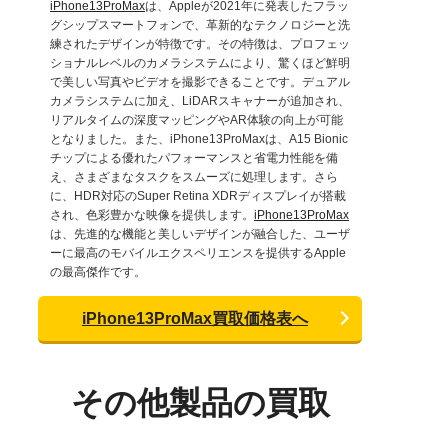
iPhone13ProMax
は、Appleが2021年に発表したフラッ
グシップスマートフォンで、革新的なテクノロジーと洗
練されたデザインが特徴です。その特徴は、プロフェッ
ショナルレベルのカメラシステムにより、驚くほど鮮明
で美しい写真やビデオを撮影できることです。デュアル
カメラシステムに加え、LiDARスキャナーが追加され、
リアルタイムの深度マッピングやAR体験の向上が可能
となりました。また、iPhone13ProMaxは、A15 Bionic
チップによる優れたパフォーマンスと省電力性能を備
え、さまざまなタスクをスムーズに処理します。さら
に、HDR対応のSuper Retina XDRディスプレイが搭載
され、色彩豊かな映像を提供します。
iPhone13ProMax
は、先進的な機能と美しいデザインが融合した、ユーザ
ーに最高のモバイルエクスペリエンスを提供するApple
の最高傑作です。
iPhone13ProMax買取価格表へ
その他製品の買取