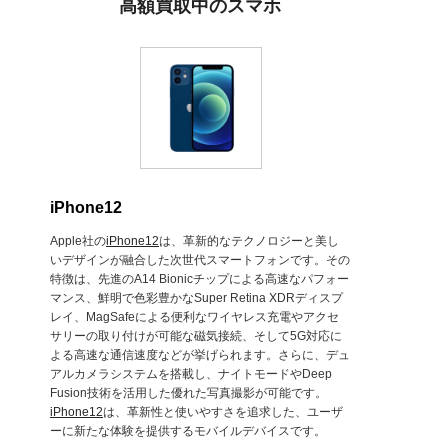
高額買取中のスマホ
iPhone12
Apple社の
iPhone12
は、革新的なテクノロジーと美し
いデザインが融合した次世代スマートフォンです。その
特徴は、先進のA14 Bionicチップによる高速なパフォー
マンス、鮮明で色彩豊かなSuper Retina XDRディスプ
レイ、MagSafeによる便利なワイヤレス充電やアクセ
サリーの取り付けが可能な磁気接続、そして5G対応に
よる高速な通信速度などが挙げられます。さらに、デュ
アルカメラシステムを搭載し、ナイトモードやDeep
Fusion技術を活用した優れた写真撮影が可能です。
iPhone12
は、革新性と使いやすさを追求した、ユーザ
ーに新たな体験を提供するモバイルデバイスです。