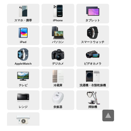
スマホ・携帯
iPhone
タブレット
iPad
パソコン
スマートウォッチ
AppleWatch
デジカメ
ビデオカメラ
テレビ
冷蔵庫
洗濯機・衣類乾燥機
レンジ
炊飯器
掃除機
エアコン