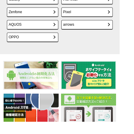
Zenfone
Pixel
AQUOS
arrows
OPPO