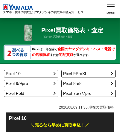
スマホ・携帯の買取はヤマダデンキの買取事前査定サービス
Pixel買取価格表・査定
[ピクセル買取価格表・査定]
全国のヤマダデンキ・ベスト電器で
Pixelは一部を除く
の店頭買取
宅配買取
または
が選べます。
Pixel 10
Pixel 9ProXL
Pixel 9/9pro
Pixel 8a/8
Pixel Fold
Pixel 7a/7/7pro
2026/08/09 11:36
現在の買取価格
Pixel 10
売るなら早めに買取申込！