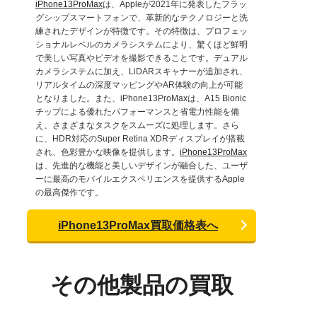
iPhone13ProMax
は、Appleが2021年に発表したフラッ
グシップスマートフォンで、革新的なテクノロジーと洗
練されたデザインが特徴です。その特徴は、プロフェッ
ショナルレベルのカメラシステムにより、驚くほど鮮明
で美しい写真やビデオを撮影できることです。デュアル
カメラシステムに加え、LiDARスキャナーが追加され、
リアルタイムの深度マッピングやAR体験の向上が可能
となりました。また、iPhone13ProMaxは、A15 Bionic
チップによる優れたパフォーマンスと省電力性能を備
え、さまざまなタスクをスムーズに処理します。さら
に、HDR対応のSuper Retina XDRディスプレイが搭載
され、色彩豊かな映像を提供します。
iPhone13ProMax
は、先進的な機能と美しいデザインが融合した、ユーザ
ーに最高のモバイルエクスペリエンスを提供するApple
の最高傑作です。
iPhone13ProMax買取価格表へ
その他製品の買取