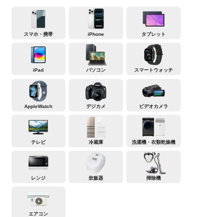
スマホ・携帯
iPhone
タブレット
iPad
パソコン
スマートウォッチ
AppleWatch
デジカメ
ビデオカメラ
テレビ
冷蔵庫
洗濯機・衣類乾燥機
レンジ
炊飯器
掃除機
エアコン