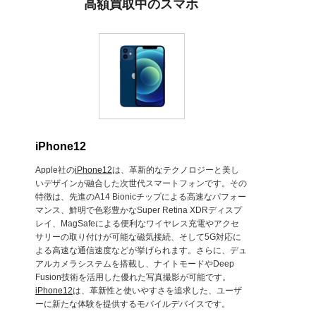
高額買取中のスマホ
iPhone12
Apple社の
iPhone12
は、革新的なテクノロジーと美し
いデザインが融合した次世代スマートフォンです。その
特徴は、先進のA14 Bionicチップによる高速なパフォー
マンス、鮮明で色彩豊かなSuper Retina XDRディスプ
レイ、MagSafeによる便利なワイヤレス充電やアクセ
サリーの取り付けが可能な磁気接続、そして5G対応に
よる高速な通信速度などが挙げられます。さらに、デュ
アルカメラシステムを搭載し、ナイトモードやDeep
Fusion技術を活用した優れた写真撮影が可能です。
iPhone12
は、革新性と使いやすさを追求した、ユーザ
ーに新たな体験を提供するモバイルデバイスです。