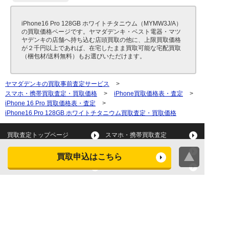
iPhone16 Pro 128GB ホワイトチタニウム（MYMW3J/A）
の買取価格ページです。ヤマダデンキ・ベスト電器・マツ
ヤデンキの店舗へ持ち込む店頭買取の他に、上限買取価格
が２千円以上であれば、在宅したまま買取可能な宅配買取
（梱包材/送料無料）もお選びいただけます。
ヤマダデンキの買取事前査定サービス
>
スマホ・携帯買取査定・買取価格
>
iPhone買取価格表・査定
>
iPhone 16 Pro 買取価格表・査定
>
iPhone16 Pro 128GB ホワイトチタニウム買取査定・買取価格
買取査定トップページ
スマホ・携帯買取査定
タブレット買取査定
パソコン買取査定
買取申込はこちら
スマートウォッチ買取査定
デジカメ買取査定
ビデオカメラ買取査定
テレビ買取査定
洗濯機・衣類乾燥機買取査
冷蔵庫買取査定
定
レンジ買取査定
炊飯器買取査定