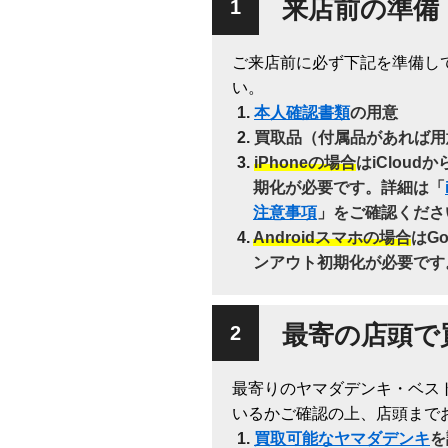
来店前の準備
ご来店前に必ず下記を準備し
い。
本人確認書類
の用意
買取品（付属品があれば用
iPhoneの場合
はiClou
期化が必要です。詳細は「
注意事項
」をご確認くださ
Androidスマホの場合
はG
ンアウト初期化が必要です
最寄の店頭で
最寄りのヤマダデンキ・ベス
いるかご確認の上、店頭まで
買取可能なヤマダデンキ
を