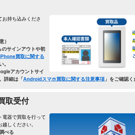
てお持ち込みくださ
意）
dからのサインアウトや初
iPhone買取に関する
い。
oogleアカウントサイ
。詳細は「
Androidスマホ買取に関する注意事項
」をご確認く
買取受付
ト電器で買取を行って
お越しください。
調べる