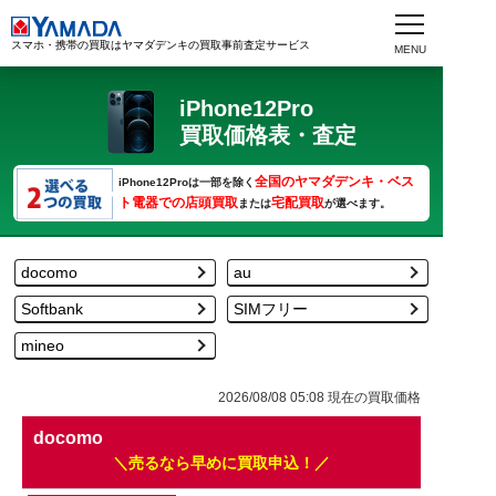
スマホ・携帯の買取はヤマダデンキの買取事前査定サービス
iPhone12Pro
買取価格表・査定
全国のヤマダデンキ・ベス
iPhone12Proは一部を除く
ト電器での店頭買取
宅配買取
または
が選べます。
docomo
au
Softbank
SIMフリー
mineo
2026/08/08 05:08
現在の買取価格
docomo
売るなら早めに買取申込！