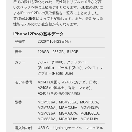
所での撮影も強化された、高性能トリプルカメラなど高
いスペックを持つ上級モデルとなります。GB数の違いに
よるiPhone12Proの買取価格を一覧表にまとめました。
買取額はGB数によっても変動します。また、最新かつ高
性能モデルの方が査定額が高くなります。
iPhone12Proの基本データ
発売年
2020年10月23日(金)
容量
128GB、256GB、512GB
カラー
シルバー(Silver)、グラファイト
(Graphite)、ゴールド(Gold)、パシフィッ
クブルー(Pacific Blue)
モデル番号
A2341 (米国)、A2406 (カナダ、日本)、
A2408 (中国本土、香港、マカオ)、
A2407 (その他の国や地域)
型番
MGM53J/A、MGM93J/A、MGMF3J/A、
MGM73J/A、MGMC3J/A、MGMH3J/A、
MGM63J/A、MGMA3J/A、MGMG3J/A、
MGM83J/A、MGMD3J/A、MGMJ3J/A
購入時の付
USB-C – Lightningケーブル、マニュアル