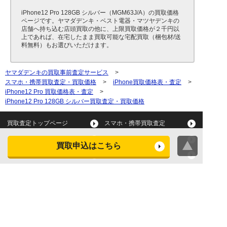
iPhone12 Pro 128GB シルバー（MGM63J/A）の買取価格
ページです。ヤマダデンキ・ベスト電器・マツヤデンキの
店舗へ持ち込む店頭買取の他に、上限買取価格が２千円以
上であれば、在宅したまま買取可能な宅配買取（梱包材/送
料無料）もお選びいただけます。
ヤマダデンキの買取事前査定サービス
>
スマホ・携帯買取査定・買取価格
>
iPhone買取価格表・査定
>
iPhone12 Pro 買取価格表・査定
>
iPhone12 Pro 128GB シルバー買取査定・買取価格
買取査定トップページ
スマホ・携帯買取査定
タブレット買取査定
パソコン買取査定
買取申込はこちら
スマートウォッチ買取査定
デジカメ買取査定
ビデオカメラ買取査定
テレビ買取査定
洗濯機・衣類乾燥機買取査
冷蔵庫買取査定
定
レンジ買取査定
炊飯器買取査定