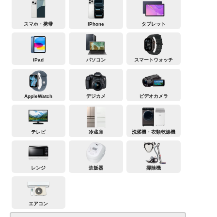
スマホ・携帯
iPhone
タブレット
iPad
パソコン
スマートウォッチ
AppleWatch
デジカメ
ビデオカメラ
テレビ
冷蔵庫
洗濯機・衣類乾燥機
レンジ
炊飯器
掃除機
エアコン