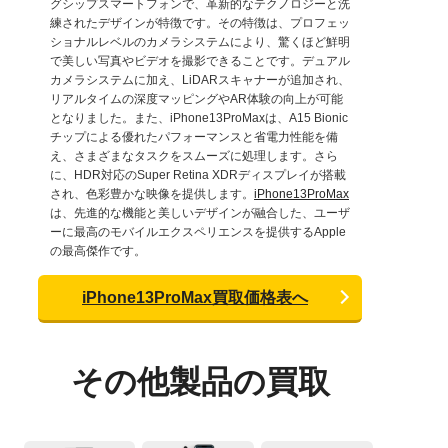
グシップスマートフォンで、革新的なテクノロジーと洗
練されたデザインが特徴です。その特徴は、プロフェッ
ショナルレベルのカメラシステムにより、驚くほど鮮明
で美しい写真やビデオを撮影できることです。デュアル
カメラシステムに加え、LiDARスキャナーが追加され、
リアルタイムの深度マッピングやAR体験の向上が可能
となりました。また、iPhone13ProMaxは、A15 Bionic
チップによる優れたパフォーマンスと省電力性能を備
え、さまざまなタスクをスムーズに処理します。さら
に、HDR対応のSuper Retina XDRディスプレイが搭載
され、色彩豊かな映像を提供します。
iPhone13ProMax
は、先進的な機能と美しいデザインが融合した、ユーザ
ーに最高のモバイルエクスペリエンスを提供するApple
の最高傑作です。
iPhone13ProMax買取価格表へ
その他製品の買取