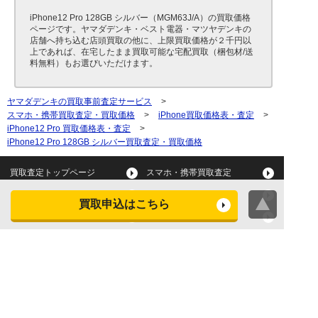
iPhone12 Pro 128GB シルバー（MGM63J/A）の買取価格
ページです。ヤマダデンキ・ベスト電器・マツヤデンキの
店舗へ持ち込む店頭買取の他に、上限買取価格が２千円以
上であれば、在宅したまま買取可能な宅配買取（梱包材/送
料無料）もお選びいただけます。
ヤマダデンキの買取事前査定サービス
>
スマホ・携帯買取査定・買取価格
>
iPhone買取価格表・査定
>
iPhone12 Pro 買取価格表・査定
>
iPhone12 Pro 128GB シルバー買取査定・買取価格
買取査定トップページ
スマホ・携帯買取査定
タブレット買取査定
パソコン買取査定
買取申込はこちら
スマートウォッチ買取査定
デジカメ買取査定
ビデオカメラ買取査定
テレビ買取査定
洗濯機・衣類乾燥機買取査
冷蔵庫買取査定
定
レンジ買取査定
炊飯器買取査定