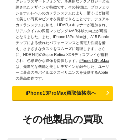
グシップスマートフォンで、革新的なテクノロジーと洗
練されたデザインが特徴です。その特徴は、プロフェッ
ショナルレベルのカメラシステムにより、驚くほど鮮明
で美しい写真やビデオを撮影できることです。デュアル
カメラシステムに加え、LiDARスキャナーが追加され、
リアルタイムの深度マッピングやAR体験の向上が可能
となりました。また、iPhone13ProMaxは、A15 Bionic
チップによる優れたパフォーマンスと省電力性能を備
え、さまざまなタスクをスムーズに処理します。さら
に、HDR対応のSuper Retina XDRディスプレイが搭載
され、色彩豊かな映像を提供します。
iPhone13ProMax
は、先進的な機能と美しいデザインが融合した、ユーザ
ーに最高のモバイルエクスペリエンスを提供するApple
の最高傑作です。
iPhone13ProMax買取価格表へ
その他製品の買取