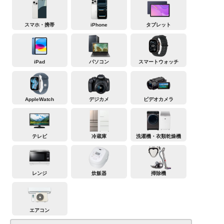
スマホ・携帯
iPhone
タブレット
iPad
パソコン
スマートウォッチ
AppleWatch
デジカメ
ビデオカメラ
テレビ
冷蔵庫
洗濯機・衣類乾燥機
レンジ
炊飯器
掃除機
エアコン