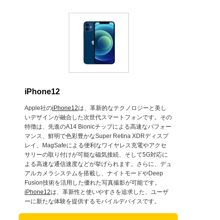
iPhone12
Apple社の
iPhone12
は、革新的なテクノロジーと美し
いデザインが融合した次世代スマートフォンです。その
特徴は、先進のA14 Bionicチップによる高速なパフォー
マンス、鮮明で色彩豊かなSuper Retina XDRディスプ
レイ、MagSafeによる便利なワイヤレス充電やアクセ
サリーの取り付けが可能な磁気接続、そして5G対応に
よる高速な通信速度などが挙げられます。さらに、デュ
アルカメラシステムを搭載し、ナイトモードやDeep
Fusion技術を活用した優れた写真撮影が可能です。
iPhone12
は、革新性と使いやすさを追求した、ユーザ
ーに新たな体験を提供するモバイルデバイスです。