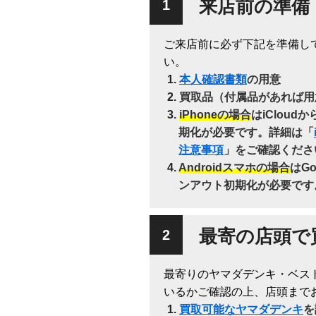
来店前の準備
ご来店前に必ず下記を準備し
い。
本人確認書類
の用意
買取品（付属品があれば用
iPhoneの場合
はiClou
期化が必要です。詳細は「
注意事項
」をご確認くださ
Androidスマホの場合
はG
ンアウト初期化が必要です
最寄の店頭で
最寄りのヤマダデンキ・ベス
いるかご確認の上、店頭まで
買取可能なヤマダデンキ
を