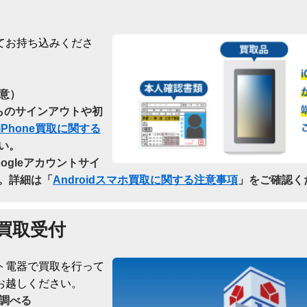
てお持ち込みくださ
意）
dからのサインアウトや初
iPhone買取に関する
い。
oogleアカウントサイ
。詳細は「
Androidスマホ買取に関する注意事項
」をご確認く
買取受付
ト電器で買取を行って
お越しください。
調べる