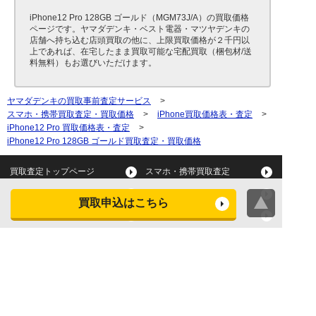
iPhone12 Pro 128GB ゴールド（MGM73J/A）の買取価格
ページです。ヤマダデンキ・ベスト電器・マツヤデンキの
店舗へ持ち込む店頭買取の他に、上限買取価格が２千円以
上であれば、在宅したまま買取可能な宅配買取（梱包材/送
料無料）もお選びいただけます。
ヤマダデンキの買取事前査定サービス
>
スマホ・携帯買取査定・買取価格
>
iPhone買取価格表・査定
>
iPhone12 Pro 買取価格表・査定
>
iPhone12 Pro 128GB ゴールド買取査定・買取価格
買取査定トップページ
スマホ・携帯買取査定
タブレット買取査定
パソコン買取査定
買取申込はこちら
スマートウォッチ買取査定
デジカメ買取査定
ビデオカメラ買取査定
テレビ買取査定
洗濯機・衣類乾燥機買取査
冷蔵庫買取査定
定
レンジ買取査定
炊飯器買取査定