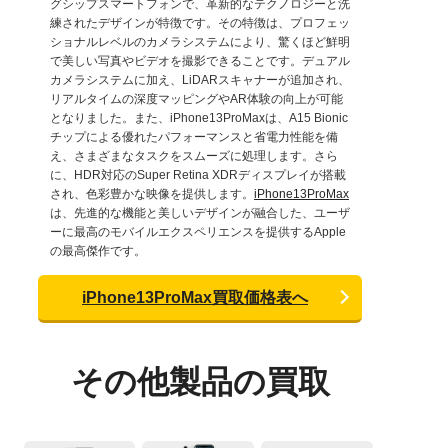
グシップスマートフォンで、革新的なテクノロジーと洗
練されたデザインが特徴です。その特徴は、プロフェッ
ショナルレベルのカメラシステムにより、驚くほど鮮明
で美しい写真やビデオを撮影できることです。デュアル
カメラシステムに加え、LiDARスキャナーが追加され、
リアルタイムの深度マッピングやAR体験の向上が可能
となりました。また、iPhone13ProMaxは、A15 Bionic
チップによる優れたパフォーマンスと省電力性能を備
え、さまざまなタスクをスムーズに処理します。さら
に、HDR対応のSuper Retina XDRディスプレイが搭載
され、色彩豊かな映像を提供します。
iPhone13ProMax
は、先進的な機能と美しいデザインが融合した、ユーザ
ーに最高のモバイルエクスペリエンスを提供するApple
の最高傑作です。
iPhone13ProMax買取価格表へ
その他製品の買取