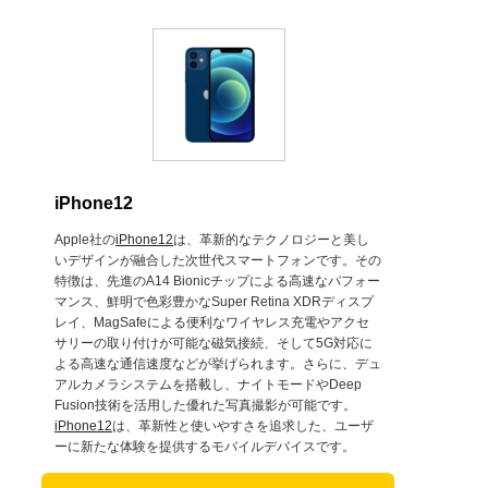
iPhone12
Apple社の
iPhone12
は、革新的なテクノロジーと美し
いデザインが融合した次世代スマートフォンです。その
特徴は、先進のA14 Bionicチップによる高速なパフォー
マンス、鮮明で色彩豊かなSuper Retina XDRディスプ
レイ、MagSafeによる便利なワイヤレス充電やアクセ
サリーの取り付けが可能な磁気接続、そして5G対応に
よる高速な通信速度などが挙げられます。さらに、デュ
アルカメラシステムを搭載し、ナイトモードやDeep
Fusion技術を活用した優れた写真撮影が可能です。
iPhone12
は、革新性と使いやすさを追求した、ユーザ
ーに新たな体験を提供するモバイルデバイスです。