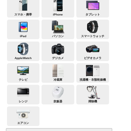
スマホ・携帯
iPhone
タブレット
iPad
パソコン
スマートウォッチ
AppleWatch
デジカメ
ビデオカメラ
テレビ
冷蔵庫
洗濯機・衣類乾燥機
レンジ
炊飯器
掃除機
エアコン