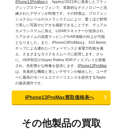
iPhone13ProMax
は、Appleが2021年に発表したフラッ
グシップスマートフォンで、革新的なテクノロジーと洗
練されたデザインが特徴です。その特徴は、プロフェッ
ショナルレベルのカメラシステムにより、驚くほど鮮明
で美しい写真やビデオを撮影できることです。デュアル
カメラシステムに加え、LiDARスキャナーが追加され、
リアルタイムの深度マッピングやAR体験の向上が可能
となりました。また、iPhone13ProMaxは、A15 Bionic
チップによる優れたパフォーマンスと省電力性能を備
え、さまざまなタスクをスムーズに処理します。さら
に、HDR対応のSuper Retina XDRディスプレイが搭載
され、色彩豊かな映像を提供します。
iPhone13ProMax
は、先進的な機能と美しいデザインが融合した、ユーザ
ーに最高のモバイルエクスペリエンスを提供するApple
の最高傑作です。
iPhone13ProMax買取価格表へ
その他製品の買取