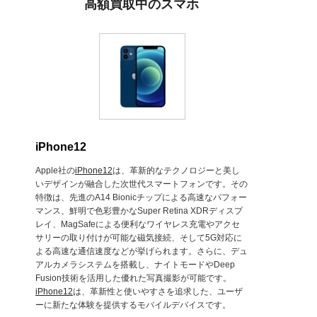
高額買取中のスマホ
iPhone12
Apple社の
iPhone12
は、革新的なテクノロジーと美し
いデザインが融合した次世代スマートフォンです。その
特徴は、先進のA14 Bionicチップによる高速なパフォー
マンス、鮮明で色彩豊かなSuper Retina XDRディスプ
レイ、MagSafeによる便利なワイヤレス充電やアクセ
サリーの取り付けが可能な磁気接続、そして5G対応に
よる高速な通信速度などが挙げられます。さらに、デュ
アルカメラシステムを搭載し、ナイトモードやDeep
Fusion技術を活用した優れた写真撮影が可能です。
iPhone12
は、革新性と使いやすさを追求した、ユーザ
ーに新たな体験を提供するモバイルデバイスです。