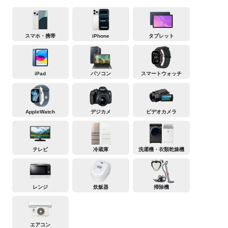
スマホ・携帯
iPhone
タブレット
iPad
パソコン
スマートウォッチ
AppleWatch
デジカメ
ビデオカメラ
テレビ
冷蔵庫
洗濯機・衣類乾燥機
レンジ
炊飯器
掃除機
エアコン