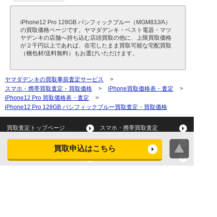
iPhone12 Pro 128GB パシフィックブルー（MGM83J/A）
の買取価格ページです。ヤマダデンキ・ベスト電器・マツ
ヤデンキの店舗へ持ち込む店頭買取の他に、上限買取価格
が２千円以上であれば、在宅したまま買取可能な宅配買取
（梱包材/送料無料）もお選びいただけます。
ヤマダデンキの買取事前査定サービス
>
スマホ・携帯買取査定・買取価格
>
iPhone買取価格表・査定
>
iPhone12 Pro 買取価格表・査定
>
iPhone12 Pro 128GB パシフィックブルー買取査定・買取価格
買取査定トップページ
スマホ・携帯買取査定
タブレット買取査定
パソコン買取査定
買取申込はこちら
スマートウォッチ買取査定
デジカメ買取査定
ビデオカメラ買取査定
テレビ買取査定
洗濯機・衣類乾燥機買取査
冷蔵庫買取査定
定
レンジ買取査定
炊飯器買取査定