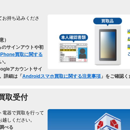
てお持ち込みくださ
意）
dからのサインアウトや初
iPhone買取に関する
い。
oogleアカウントサイ
。詳細は「
Androidスマホ買取に関する注意事項
」をご確認く
買取受付
ト電器で買取を行って
お越しください。
調べる