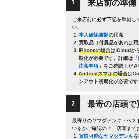
来店前の準備
ご来店前に必ず下記を準備し
い。
本人確認書類
の用意
買取品（付属品があれば用
iPhoneの場合
はiClou
期化が必要です。詳細は「
注意事項
」をご確認くださ
Androidスマホの場合
はG
ンアウト初期化が必要です
最寄の店頭で
最寄りのヤマダデンキ・ベス
いるかご確認の上、店頭まで
買取可能なヤマダデンキ
を