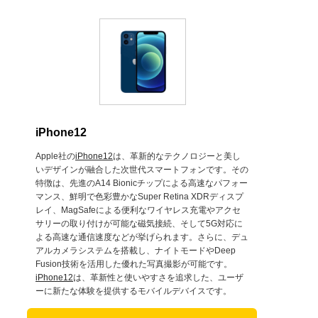
iPhone12
Apple社の
iPhone12
は、革新的なテクノロジーと美し
いデザインが融合した次世代スマートフォンです。その
特徴は、先進のA14 Bionicチップによる高速なパフォー
マンス、鮮明で色彩豊かなSuper Retina XDRディスプ
レイ、MagSafeによる便利なワイヤレス充電やアクセ
サリーの取り付けが可能な磁気接続、そして5G対応に
よる高速な通信速度などが挙げられます。さらに、デュ
アルカメラシステムを搭載し、ナイトモードやDeep
Fusion技術を活用した優れた写真撮影が可能です。
iPhone12
は、革新性と使いやすさを追求した、ユーザ
ーに新たな体験を提供するモバイルデバイスです。