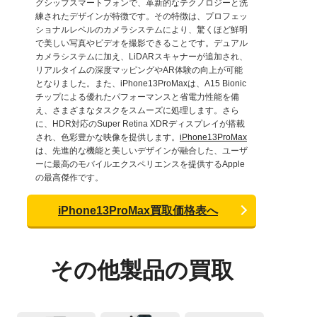
グシップスマートフォンで、革新的なテクノロジーと洗
練されたデザインが特徴です。その特徴は、プロフェッ
ショナルレベルのカメラシステムにより、驚くほど鮮明
で美しい写真やビデオを撮影できることです。デュアル
カメラシステムに加え、LiDARスキャナーが追加され、
リアルタイムの深度マッピングやAR体験の向上が可能
となりました。また、iPhone13ProMaxは、A15 Bionic
チップによる優れたパフォーマンスと省電力性能を備
え、さまざまなタスクをスムーズに処理します。さら
に、HDR対応のSuper Retina XDRディスプレイが搭載
され、色彩豊かな映像を提供します。
iPhone13ProMax
は、先進的な機能と美しいデザインが融合した、ユーザ
ーに最高のモバイルエクスペリエンスを提供するApple
の最高傑作です。
iPhone13ProMax買取価格表へ
その他製品の買取