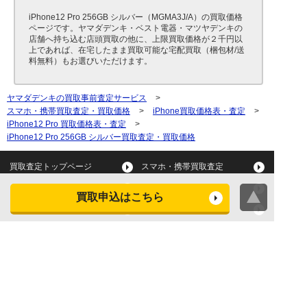
iPhone12 Pro 256GB シルバー（MGMA3J/A）の買取価格
ページです。ヤマダデンキ・ベスト電器・マツヤデンキの
店舗へ持ち込む店頭買取の他に、上限買取価格が２千円以
上であれば、在宅したまま買取可能な宅配買取（梱包材/送
料無料）もお選びいただけます。
ヤマダデンキの買取事前査定サービス
>
スマホ・携帯買取査定・買取価格
>
iPhone買取価格表・査定
>
iPhone12 Pro 買取価格表・査定
>
iPhone12 Pro 256GB シルバー買取査定・買取価格
買取査定トップページ
スマホ・携帯買取査定
タブレット買取査定
パソコン買取査定
買取申込はこちら
スマートウォッチ買取査定
デジカメ買取査定
ビデオカメラ買取査定
テレビ買取査定
洗濯機・衣類乾燥機買取査
冷蔵庫買取査定
定
レンジ買取査定
炊飯器買取査定