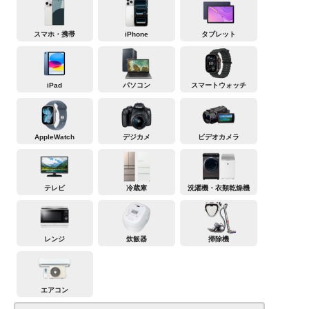
スマホ・携帯
iPhone
タブレット
iPad
パソコン
スマートウォッチ
AppleWatch
デジカメ
ビデオカメラ
テレビ
冷蔵庫
洗濯機・衣類乾燥機
レンジ
炊飯器
掃除機
エアコン