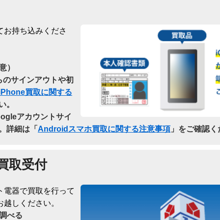
てお持ち込みくださ
意）
dからのサインアウトや初
iPhone買取に関する
い。
oogleアカウントサイ
。詳細は「
Androidスマホ買取に関する注意事項
」をご確認く
買取受付
ト電器で買取を行って
お越しください。
調べる