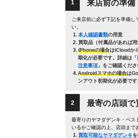
来店前の準備
ご来店前に必ず下記を準備し
い。
本人確認書類
の用意
買取品（付属品があれば用
iPhoneの場合
はiClou
期化が必要です。詳細は「
注意事項
」をご確認くださ
Androidスマホの場合
はG
ンアウト初期化が必要です
最寄の店頭で
最寄りのヤマダデンキ・ベス
いるかご確認の上、店頭まで
買取可能なヤマダデンキ
を