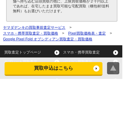
舗へ持ち込む店頭買取の他に、上限買取価格が２千円以上
であれば、在宅したまま買取可能な宅配買取（梱包材/送料
無料）もお選びいただけます。
ヤマダデンキの買取事前査定サービス
>
スマホ・携帯買取査定・買取価格
>
Pixel買取価格表・査定
>
Google Pixel Fold オブシディアン買取査定・買取価格
買取査定トップページ
スマホ・携帯買取査定
タブレット買取査定
パソコン買取査定
買取申込はこちら
スマートウォッチ買取査定
デジカメ買取査定
ビデオカメラ買取査定
テレビ買取査定
洗濯機・衣類乾燥機買取査
冷蔵庫買取査定
定
レンジ買取査定
炊飯器買取査定
掃除機買取査定
エアコン買取査定
店頭買取
宅配買取
スマホ・タブレットの査定
買取に関する確認事項