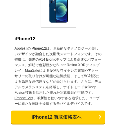
iPhone12
Apple社の
iPhone12
は、革新的なテクノロジーと美し
いデザインが融合した次世代スマートフォンです。その
特徴は、先進のA14 Bionicチップによる高速なパフォー
マンス、鮮明で色彩豊かなSuper Retina XDRディスプ
レイ、MagSafeによる便利なワイヤレス充電やアクセ
サリーの取り付けが可能な磁気接続、そして5G対応に
よる高速な通信速度などが挙げられます。さらに、デュ
アルカメラシステムを搭載し、ナイトモードやDeep
Fusion技術を活用した優れた写真撮影が可能です。
iPhone12
は、革新性と使いやすさを追求した、ユーザ
ーに新たな体験を提供するモバイルデバイスです。
iPhone12 買取価格表へ