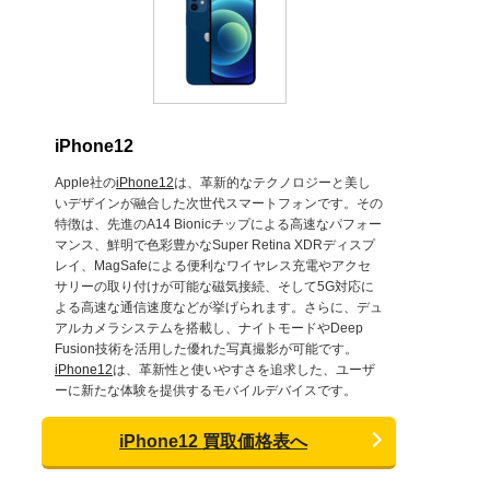
iPhone12
Apple社の
iPhone12
は、革新的なテクノロジーと美し
いデザインが融合した次世代スマートフォンです。その
特徴は、先進のA14 Bionicチップによる高速なパフォー
マンス、鮮明で色彩豊かなSuper Retina XDRディスプ
レイ、MagSafeによる便利なワイヤレス充電やアクセ
サリーの取り付けが可能な磁気接続、そして5G対応に
よる高速な通信速度などが挙げられます。さらに、デュ
アルカメラシステムを搭載し、ナイトモードやDeep
Fusion技術を活用した優れた写真撮影が可能です。
iPhone12
は、革新性と使いやすさを追求した、ユーザ
ーに新たな体験を提供するモバイルデバイスです。
iPhone12 買取価格表へ