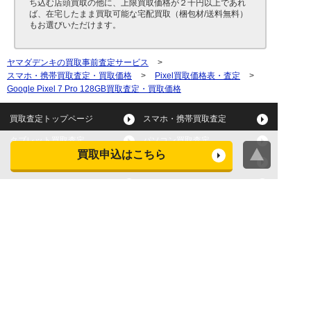
ち込む店頭買取の他に、上限買取価格が２千円以上であれ
ば、在宅したまま買取可能な宅配買取（梱包材/送料無料）
もお選びいただけます。
ヤマダデンキの買取事前査定サービス
>
スマホ・携帯買取査定・買取価格
>
Pixel買取価格表・査定
>
Google Pixel 7 Pro 128GB買取査定・買取価格
買取査定トップページ
スマホ・携帯買取査定
タブレット買取査定
パソコン買取査定
買取申込はこちら
スマートウォッチ買取査定
デジカメ買取査定
ビデオカメラ買取査定
テレビ買取査定
洗濯機・衣類乾燥機買取査
冷蔵庫買取査定
定
レンジ買取査定
炊飯器買取査定
掃除機買取査定
エアコン買取査定
店頭買取
宅配買取
スマホ・タブレットの査定
買取に関する確認事項