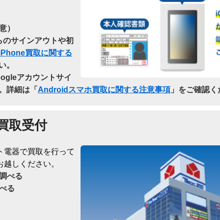
意）
dからのサインアウトや初
iPhone買取に関する
い。
oogleアカウントサイ
。詳細は「
Androidスマホ買取に関する注意事項
」をご確認く
買取受付
ト電器で買取を行って
お越しください。
調べる
べる