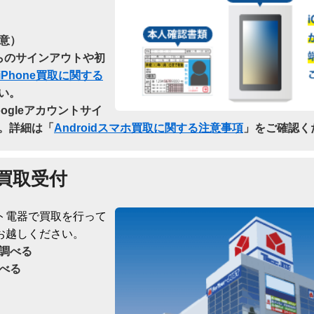
意）
dからのサインアウトや初
iPhone買取に関する
い。
oogleアカウントサイ
。詳細は「
Androidスマホ買取に関する注意事項
」をご確認く
買取受付
ト電器で買取を行って
お越しください。
調べる
べる