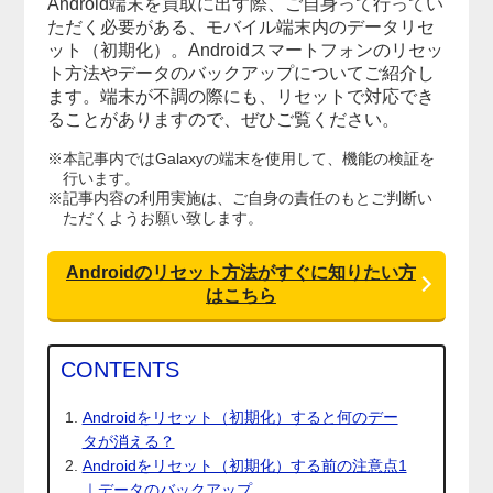
Android端末を買取に出す際、ご自身って行ってい
ただく必要がある、モバイル端末内のデータリセ
ット（初期化）。Androidスマートフォンのリセッ
ト方法やデータのバックアップについてご紹介し
ます。端末が不調の際にも、リセットで対応でき
ることがありますので、ぜひご覧ください。
※本記事内ではGalaxyの端末を使用して、機能の検証を
行います。
※記事内容の利用実施は、ご自身の責任のもとご判断い
ただくようお願い致します。
Androidのリセット方法がすぐに知りたい方
はこちら
CONTENTS
Androidをリセット（初期化）すると何のデー
タが消える？
Androidをリセット（初期化）する前の注意点1
｜データのバックアップ