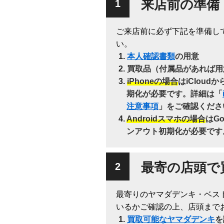
来店前の準備
ご来店前に必ず下記を準備し
い。
本人確認書類
の用意
買取品（付属品があれば用
iPhoneの場合
はiClou
期化が必要です。詳細は「
注意事項
」をご確認くださ
Androidスマホの場合
はG
ンアウト初期化が必要です
最寄の店頭で
最寄りのヤマダデンキ・ベス
いるかご確認の上、店頭まで
買取可能なヤマダデンキ
を