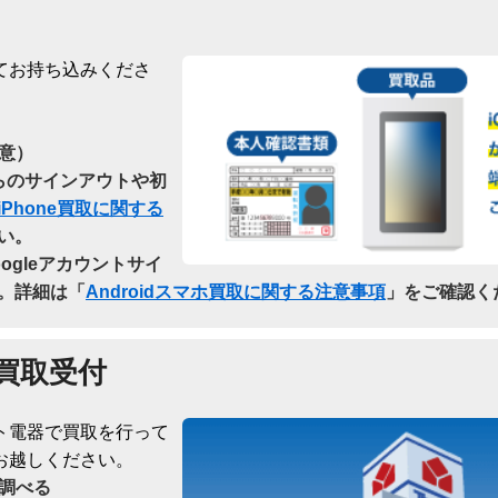
てお持ち込みくださ
意）
dからのサインアウトや初
iPhone買取に関する
い。
oogleアカウントサイ
。詳細は「
Androidスマホ買取に関する注意事項
」をご確認く
買取受付
ト電器で買取を行って
お越しください。
調べる