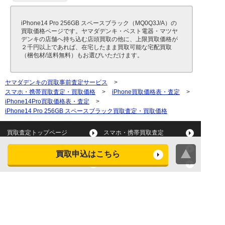
iPhone14 Pro 256GB スペースブラック（MQ0Q3J/A）の
買取価格ページです。ヤマダデンキ・ベスト電器・マツヤ
デンキの店舗へ持ち込む店頭買取の他に、上限買取価格が
２千円以上であれば、在宅したまま買取可能な宅配買取
（梱包材/送料無料）もお選びいただけます。
ヤマダデンキの買取事前査定サービス
>
スマホ・携帯買取査定・買取価格
>
iPhone買取価格表・査定
>
iPhone14Pro買取価格表・査定
>
iPhone14 Pro 256GB スペースブラック買取査定・買取価格
買取査定トップページ
スマホ・携帯買取査定
タブレット買取査定
パソコン買取査定
買取申込はこちら
スマートウォッチ買取査定
デジカメ買取査定
ビデオカメラ買取査定
テレビ買取査定
洗濯機・衣類乾燥機買取査
冷蔵庫買取査定
定
レンジ買取査定
炊飯器買取査定