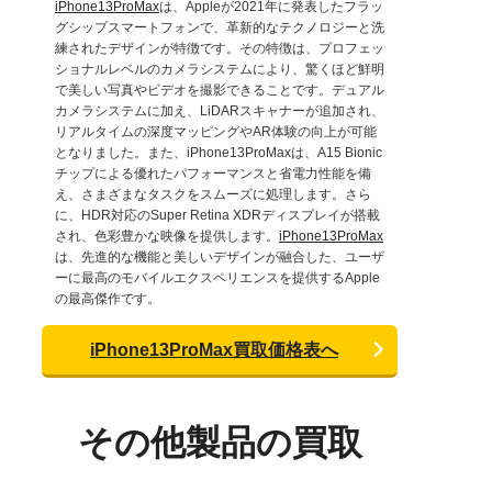
iPhone13ProMax
は、Appleが2021年に発表したフラッ
グシップスマートフォンで、革新的なテクノロジーと洗
練されたデザインが特徴です。その特徴は、プロフェッ
ショナルレベルのカメラシステムにより、驚くほど鮮明
で美しい写真やビデオを撮影できることです。デュアル
カメラシステムに加え、LiDARスキャナーが追加され、
リアルタイムの深度マッピングやAR体験の向上が可能
となりました。また、iPhone13ProMaxは、A15 Bionic
チップによる優れたパフォーマンスと省電力性能を備
え、さまざまなタスクをスムーズに処理します。さら
に、HDR対応のSuper Retina XDRディスプレイが搭載
され、色彩豊かな映像を提供します。
iPhone13ProMax
は、先進的な機能と美しいデザインが融合した、ユーザ
ーに最高のモバイルエクスペリエンスを提供するApple
の最高傑作です。
iPhone13ProMax買取価格表へ
その他製品の買取