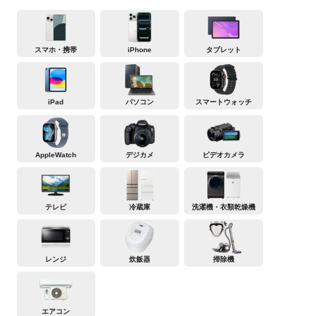
スマホ・携帯
iPhone
タブレット
iPad
パソコン
スマートウォッチ
AppleWatch
デジカメ
ビデオカメラ
テレビ
冷蔵庫
洗濯機・衣類乾燥機
レンジ
炊飯器
掃除機
エアコン