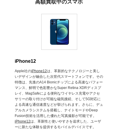
高額買取中のスマホ
iPhone12
Apple社の
iPhone12
は、革新的なテクノロジーと美し
いデザインが融合した次世代スマートフォンです。その
特徴は、先進のA14 Bionicチップによる高速なパフォー
マンス、鮮明で色彩豊かなSuper Retina XDRディスプ
レイ、MagSafeによる便利なワイヤレス充電やアクセ
サリーの取り付けが可能な磁気接続、そして5G対応に
よる高速な通信速度などが挙げられます。さらに、デュ
アルカメラシステムを搭載し、ナイトモードやDeep
Fusion技術を活用した優れた写真撮影が可能です。
iPhone12
は、革新性と使いやすさを追求した、ユーザ
ーに新たな体験を提供するモバイルデバイスです。