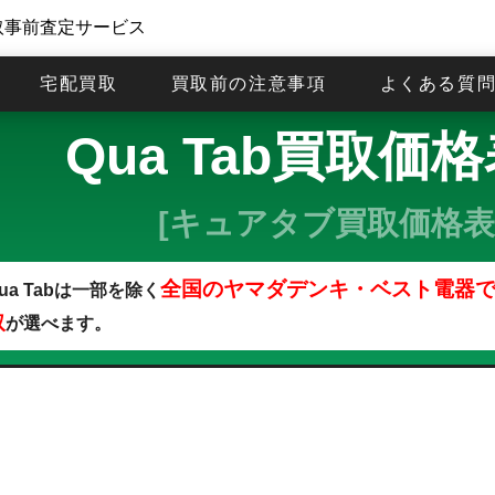
取事前査定サービス
宅配買取
買取前の注意事項
よくある質
Qua Tab買取価
[キュアタブ買取価格表
全国のヤマダデンキ・ベスト電器
ua Tabは一部を除く
取
が選べます。