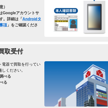
意）
はGoogleアカウントサ
す。詳細は「
Androidタ
事項
」をご確認くださ
買取受付
ト電器で買取を行ってい
越しください。
調べる
べる