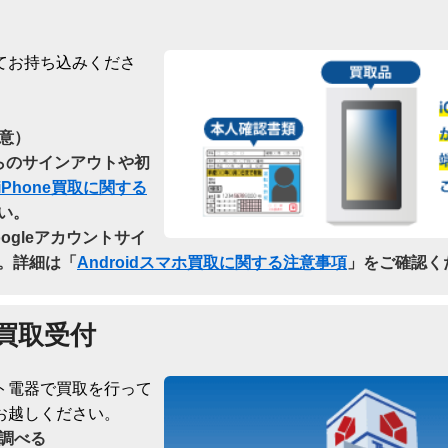
てお持ち込みくださ
意）
dからのサインアウトや初
iPhone買取に関する
い。
oogleアカウントサイ
。詳細は「
Androidスマホ買取に関する注意事項
」をご確認く
買取受付
ト電器で買取を行って
お越しください。
調べる