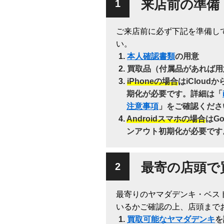
来店前の準備
ご来店前に必ず下記を準備し
い。
本人確認書類
の用意
買取品（付属品があれば用
iPhoneの場合
はiClou
期化が必要です。詳細は「
注意事項
」をご確認くださ
Androidスマホの場合
はG
ンアウト初期化が必要です
最寄の店頭で
最寄りのヤマダデンキ・ベス
いるかご確認の上、店頭まで
買取可能なヤマダデンキ
を