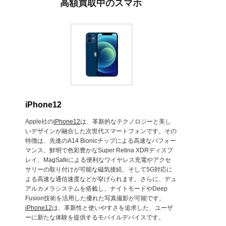
高額買取中のスマホ
iPhone12
Apple社の
iPhone12
は、革新的なテクノロジーと美し
いデザインが融合した次世代スマートフォンです。その
特徴は、先進のA14 Bionicチップによる高速なパフォー
マンス、鮮明で色彩豊かなSuper Retina XDRディスプ
レイ、MagSafeによる便利なワイヤレス充電やアクセ
サリーの取り付けが可能な磁気接続、そして5G対応に
よる高速な通信速度などが挙げられます。さらに、デュ
アルカメラシステムを搭載し、ナイトモードやDeep
Fusion技術を活用した優れた写真撮影が可能です。
iPhone12
は、革新性と使いやすさを追求した、ユーザ
ーに新たな体験を提供するモバイルデバイスです。