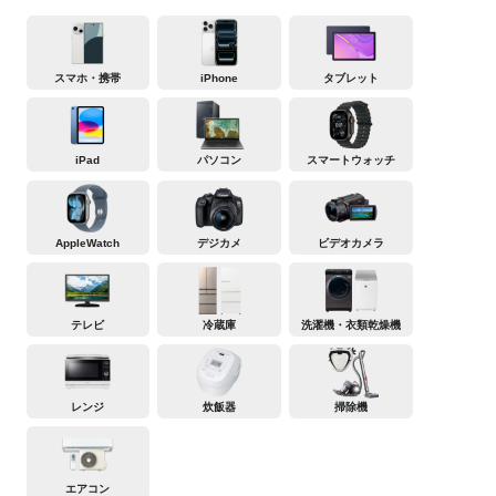
スマホ・携帯
iPhone
タブレット
iPad
パソコン
スマートウォッチ
AppleWatch
デジカメ
ビデオカメラ
テレビ
冷蔵庫
洗濯機・衣類乾燥機
レンジ
炊飯器
掃除機
エアコン