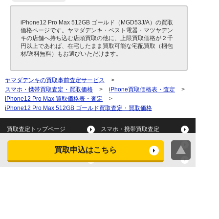
iPhone12 Pro Max 512GB ゴールド（MGD53J/A）の買取
価格ページです。ヤマダデンキ・ベスト電器・マツヤデン
キの店舗へ持ち込む店頭買取の他に、上限買取価格が２千
円以上であれば、在宅したまま買取可能な宅配買取（梱包
材/送料無料）もお選びいただけます。
ヤマダデンキの買取事前査定サービス
>
スマホ・携帯買取査定・買取価格
>
iPhone買取価格表・査定
>
iPhone12 Pro Max 買取価格表・査定
>
iPhone12 Pro Max 512GB ゴールド買取査定・買取価格
買取査定トップページ
スマホ・携帯買取査定
タブレット買取査定
パソコン買取査定
買取申込はこちら
スマートウォッチ買取査定
デジカメ買取査定
ビデオカメラ買取査定
テレビ買取査定
洗濯機・衣類乾燥機買取査
冷蔵庫買取査定
定
レンジ買取査定
炊飯器買取査定