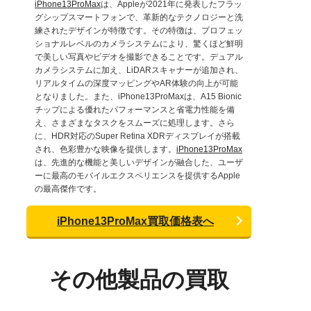
iPhone13ProMax
は、Appleが2021年に発表したフラッ
グシップスマートフォンで、革新的なテクノロジーと洗
練されたデザインが特徴です。その特徴は、プロフェッ
ショナルレベルのカメラシステムにより、驚くほど鮮明
で美しい写真やビデオを撮影できることです。デュアル
カメラシステムに加え、LiDARスキャナーが追加され、
リアルタイムの深度マッピングやAR体験の向上が可能
となりました。また、iPhone13ProMaxは、A15 Bionic
チップによる優れたパフォーマンスと省電力性能を備
え、さまざまなタスクをスムーズに処理します。さら
に、HDR対応のSuper Retina XDRディスプレイが搭載
され、色彩豊かな映像を提供します。
iPhone13ProMax
は、先進的な機能と美しいデザインが融合した、ユーザ
ーに最高のモバイルエクスペリエンスを提供するApple
の最高傑作です。
iPhone13ProMax買取価格表へ
その他製品の買取