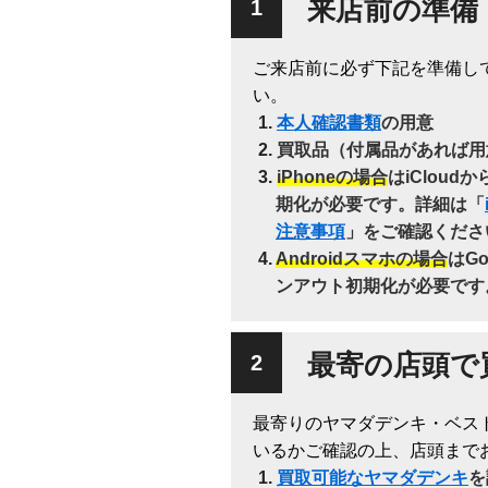
来店前の準備
ご来店前に必ず下記を準備し
い。
本人確認書類
の用意
買取品（付属品があれば用
iPhoneの場合
はiClou
期化が必要です。詳細は「
注意事項
」をご確認くださ
Androidスマホの場合
はG
ンアウト初期化が必要です
最寄の店頭で
最寄りのヤマダデンキ・ベス
いるかご確認の上、店頭まで
買取可能なヤマダデンキ
を