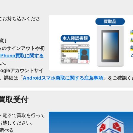
てお持ち込みくださ
意）
dからのサインアウトや初
iPhone買取に関する
い。
oogleアカウントサイ
。詳細は「
Androidスマホ買取に関する注意事項
」をご確認く
買取受付
ト電器で買取を行って
お越しください。
調べる