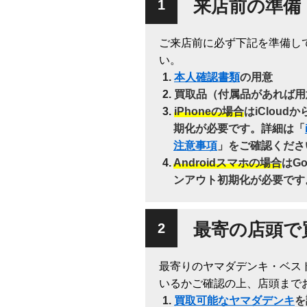
来店前の準備
ご来店前に必ず下記を準備し
い。
本人確認書類
の用意
買取品（付属品があれば用
iPhoneの場合
はiClou
期化が必要です。詳細は「
注意事項
」をご確認くださ
Androidスマホの場合
はG
ンアウト初期化が必要です
最寄の店頭で
最寄りのヤマダデンキ・ベス
いるかご確認の上、店頭まで
買取可能なヤマダデンキ
を