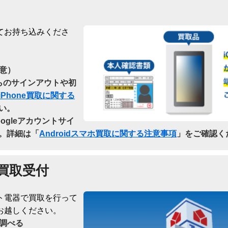
てお持ち込みくださ
意）
dからのサインアウトや初
iPhone買取に関する
い。
oogleアカウントサイ
。詳細は「
Androidスマホ買取に関する注意事項
」をご確認く
買取受付
ト電器で買取を行って
お越しください。
調べる