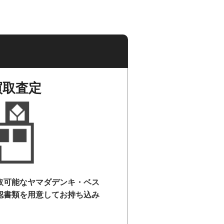
買取査定
取可能なヤマダデンキ・ベス
認書類を用意して
お持ち込み