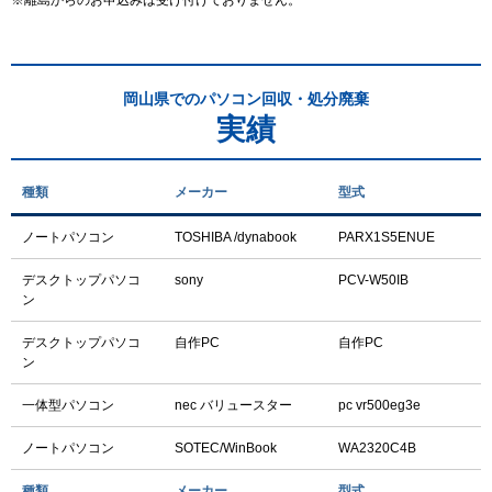
岡山県でのパソコン回収・処分廃棄
実績
種類
メーカー
型式
ノートパソコン
TOSHIBA /dynabook
PARX1S5ENUE
デスクトップパソコ
sony
PCV-W50IB
ン
デスクトップパソコ
自作PC
自作PC
ン
一体型パソコン
nec バリュースター
pc vr500eg3e
ノートパソコン
SOTEC/WinBook
WA2320C4B
種類
メーカー
型式