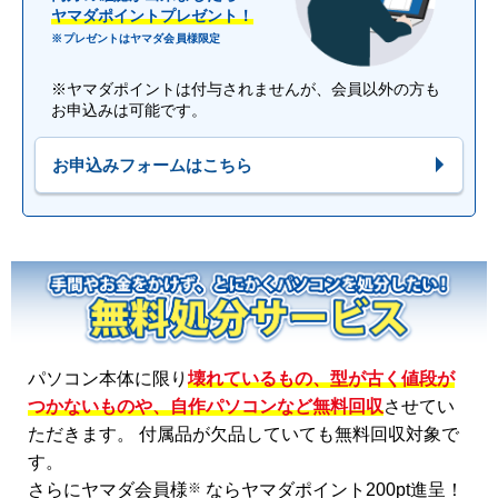
ヤマダポイントプレゼント！
※プレゼントはヤマダ会員様限定
※ヤマダポイントは付与されませんが、会員以外の方も
お申込みは可能です。
お申込みフォームはこちら
パソコン本体に限り
壊れているもの、型が古く値段が
つかないものや、自作パソコンなど無料回収
させてい
ただきます。 付属品が欠品していても無料回収対象で
す。
※
さらにヤマダ会員様
ならヤマダポイント200pt進呈！