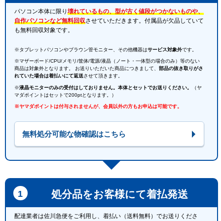
パソコン本体に限り
壊れているもの、型が古く値段がつかないものや、
自作パソコンなど無料回収
させていただきます。付属品が欠品していて
も無料回収対象です。
※タブレットパソコンやブラウン管モニター、その他機器は
サービス対象外
です。
※マザーボード/CPU/メモリ/筐体/電源/液晶（ノート・一体型の場合のみ）等のない
商品は対象外となります。 お送りいただいた商品につきまして、
部品の抜き取りがさ
れていた場合は着払いにて返送
させて頂きます。
※
液晶モニターのみの受付はしておりません。本体とセットでお送りください。
（ヤ
マダポイントはセットで200ptとなります。）
※ヤマダポイントは付与されませんが、会員以外の方もお申込は可能です。
無料処分可能な物確認はこちら
処分品をお客様にて着払発送
配達業者は佐川急便をご利用し、着払い（送料無料）でお送りくださ