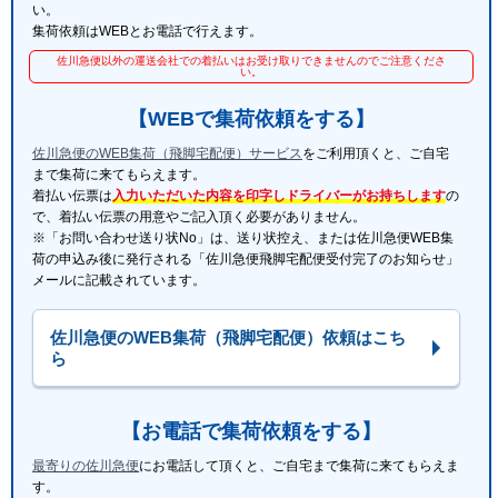
い。
集荷依頼はWEBとお電話で行えます。
佐川急便以外の運送会社での着払いはお受け取りできませんのでご注意くださ
い。
【WEBで集荷依頼をする】
佐川急便のWEB集荷（飛脚宅配便）サービス
をご利用頂くと、ご自宅
まで集荷に来てもらえます。
着払い伝票は
入力いただいた内容を印字しドライバーがお持ちします
の
で、着払い伝票の用意やご記入頂く必要がありません。
※「お問い合わせ送り状No」は、送り状控え、または佐川急便WEB集
荷の申込み後に発行される「佐川急便飛脚宅配便受付完了のお知らせ」
メールに記載されています。
佐川急便のWEB集荷（飛脚宅配便）依頼はこち
ら
【お電話で集荷依頼をする】
最寄りの佐川急便
にお電話して頂くと、ご自宅まで集荷に来てもらえま
す。