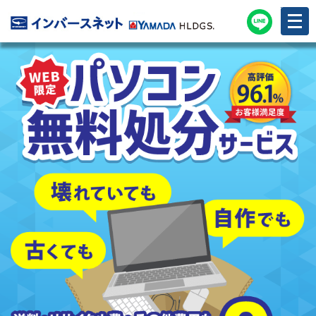
メ
ニ
ュ
ー
を
開
く