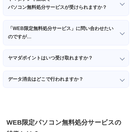
パソコン無料処分サービスが受けられますか？
ヤマダデンキ店頭での本パソコン無料処分サービスは実施していません。
「
ヤマダ買取事前査定サービス
」はインバースネットが運営し、一部店舗
本サービスはWEB限定です。
を除く全国のヤマダデンキおよびベスト電器で受け付けているサービスで
「WEB限定無料処分サービス」に問い合わせたい
処分とは異なりますが、ヤマダデンキ店頭買取をご希望の場合は「
す。本サービスとは異なりますが、同様にデータ消去に対応しておりま
ヤマダ
のですが…
買取事前査定サービス
す。
」での買取が可能です。
よくある質問
やサイトに設置しているチャットボットにて、365日24時間
ご回答いたします。
ヤマダポイントはいつ受け取れますか？
解決しなかった場合は、それぞれの案内より、フォームにてご質問くださ
い。
弊社到着後、翌水曜日、または翌々水曜日までにヤマダポイント200pt進
※ポイント付与されない場合はお問い合わせください。
呈いたします。
データ消去はどこで行われますか？
「WEB限定無料処分サービス」と「ヤマダ買取事前査定サービス」、ど
ちらも栃木県にある、インバースネットの自社工場にて、適正に処理して
おります。
パソコンが適正に廃棄・処分され、リユース・リサイクルされ
るまで
もあわせてご確認ください。
WEB限定パソコン無料処分サービスの