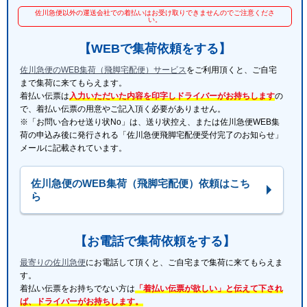
佐川急便以外の運送会社での着払いはお受け取りできませんのでご注意くださ
い。
【WEBで集荷依頼をする】
佐川急便のWEB集荷（飛脚宅配便）サービス
をご利用頂くと、ご自宅
まで集荷に来てもらえます。
着払い伝票は
入力いただいた内容を印字しドライバーがお持ちします
の
で、着払い伝票の用意やご記入頂く必要がありません。
※「お問い合わせ送り状No」は、送り状控え、または佐川急便WEB集
荷の申込み後に発行される「佐川急便飛脚宅配便受付完了のお知らせ」
メールに記載されています。
佐川急便のWEB集荷（飛脚宅配便）依頼はこち
ら
【お電話で集荷依頼をする】
最寄りの佐川急便
にお電話して頂くと、ご自宅まで集荷に来てもらえま
す。
着払い伝票をお持ちでない方は
「着払い伝票が欲しい」と伝えて下され
ば、ドライバーがお持ちします。