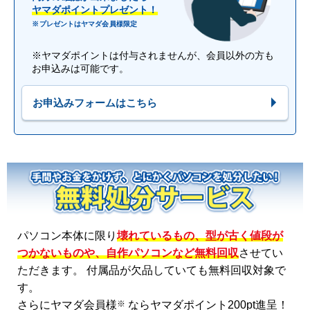
ヤマダポイントプレゼント！
※プレゼントはヤマダ会員様限定
※ヤマダポイントは付与されませんが、会員以外の方も
お申込みは可能です。
お申込みフォームはこちら
パソコン本体に限り
壊れているもの、型が古く値段が
つかないものや、自作パソコンなど無料回収
させてい
ただきます。 付属品が欠品していても無料回収対象で
す。
※
さらにヤマダ会員様
ならヤマダポイント200pt進呈！