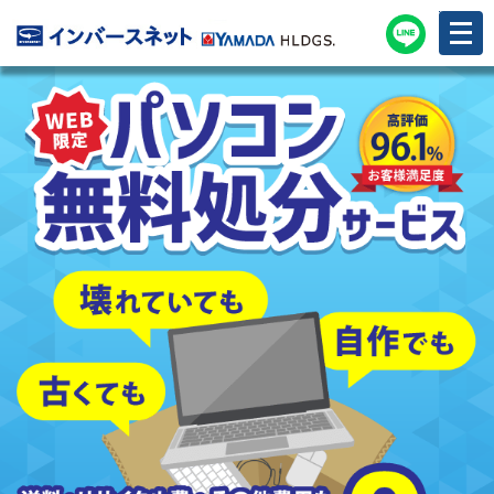
メ
ニ
ュ
ー
を
開
く