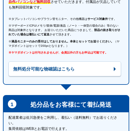
自作パソコンなど無料回収
させていただきます。付属品が欠品していて
も無料回収対象です。
※タブレットパソコンやブラウン管モニター、その他機器は
サービス対象外
です。
※マザーボード/CPU/メモリ/筐体/電源/液晶（ノート・一体型の場合のみ）等のない
商品は対象外となります。 お送りいただいた商品につきまして、
部品の抜き取りがさ
れていた場合は着払いにて返送
させて頂きます。
※
液晶モニターのみの受付はしておりません。本体とセットでお送りください。
（ヤ
マダポイントはセットで200ptとなります。）
※ヤマダポイントは付与されませんが、会員以外の方もお申込は可能です。
無料処分可能な物確認はこちら
処分品をお客様にて着払発送
配達業者は佐川急便をご利用し、着払い（送料無料）でお送りくださ
い。
集荷依頼はWEBとお電話で行えます。