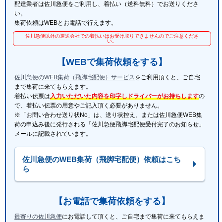
配達業者は佐川急便をご利用し、着払い（送料無料）でお送りくださ
い。
集荷依頼はWEBとお電話で行えます。
佐川急便以外の運送会社での着払いはお受け取りできませんのでご注意くださ
い。
【WEBで集荷依頼をする】
佐川急便のWEB集荷（飛脚宅配便）サービス
をご利用頂くと、ご自宅
まで集荷に来てもらえます。
着払い伝票は
入力いただいた内容を印字しドライバーがお持ちします
の
で、着払い伝票の用意やご記入頂く必要がありません。
※「お問い合わせ送り状No」は、送り状控え、または佐川急便WEB集
荷の申込み後に発行される「佐川急便飛脚宅配便受付完了のお知らせ」
メールに記載されています。
佐川急便のWEB集荷（飛脚宅配便）依頼はこち
ら
【お電話で集荷依頼をする】
最寄りの佐川急便
にお電話して頂くと、ご自宅まで集荷に来てもらえま