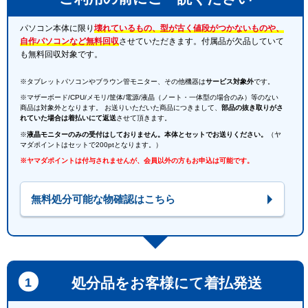
パソコン本体に限り
壊れているもの、型が古く値段がつかないものや、
自作パソコンなど無料回収
させていただきます。付属品が欠品していて
も無料回収対象です。
※タブレットパソコンやブラウン管モニター、その他機器は
サービス対象外
です。
※マザーボード/CPU/メモリ/筐体/電源/液晶（ノート・一体型の場合のみ）等のない
商品は対象外となります。 お送りいただいた商品につきまして、
部品の抜き取りがさ
れていた場合は着払いにて返送
させて頂きます。
※
液晶モニターのみの受付はしておりません。本体とセットでお送りください。
（ヤ
マダポイントはセットで200ptとなります。）
※ヤマダポイントは付与されませんが、会員以外の方もお申込は可能です。
無料処分可能な物確認はこちら
処分品をお客様にて着払発送