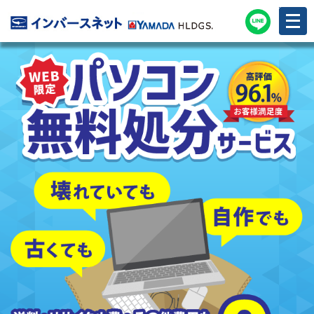
メ
ニ
ュ
ー
を
開
く