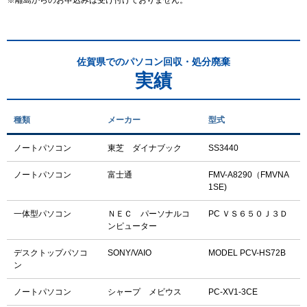
佐賀県でのパソコン回収・処分廃棄
実績
種類
メーカー
型式
ノートパソコン
東芝 ダイナブック
SS3440
ノートパソコン
富士通
FMV-A8290（FMVNA
1SE)
一体型パソコン
ＮＥＣ パーソナルコ
PC ＶＳ６５０Ｊ３Ｄ
ンピューター
デスクトップパソコ
SONY/VAIO
MODEL PCV-HS72B
ン
ノートパソコン
シャープ メビウス
PC-XV1-3CE