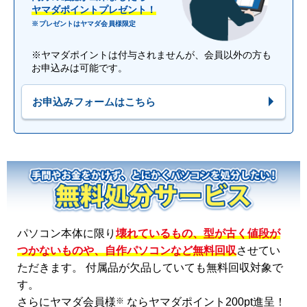
ヤマダポイントプレゼント！
※プレゼントはヤマダ会員様限定
※ヤマダポイントは付与されませんが、会員以外の方も
お申込みは可能です。
お申込みフォームはこちら
パソコン本体に限り
壊れているもの、型が古く値段が
つかないものや、自作パソコンなど無料回収
させてい
ただきます。 付属品が欠品していても無料回収対象で
す。
※
さらにヤマダ会員様
ならヤマダポイント200pt進呈！