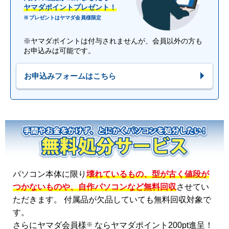
ヤマダポイントプレゼント！
※プレゼントはヤマダ会員様限定
※ヤマダポイントは付与されませんが、会員以外の方も
お申込みは可能です。
お申込みフォームはこちら
パソコン本体に限り
壊れているもの、型が古く値段が
つかないものや、自作パソコンなど無料回収
させてい
ただきます。 付属品が欠品していても無料回収対象で
す。
※
さらにヤマダ会員様
ならヤマダポイント200pt進呈！