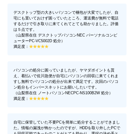
デスクトップ型の大きいパソコンで梱包が大変でしたが、自
宅にも置いておけず困っていたところ、運送費が無料で電話
するだけで引き取りに来てくれてとても助かりました。評価
は５点です。
（山梨県在住 デスクトップパソコンNEC パーソナルコンピ
ューターPC-VC5002D 処分）
満足度：
パソコンの処分に困っていましたが、ヤマダポイントも貰
え、着払いで佐川急便が自宅にパソコンの回収に来てくれま
すし無料でパソコンの処分が出来て満足です。次回のパソコ
ン処分もインバースネットにお願いしたいです。
（山梨県在住 ノートパソコンNECPC-NS100B2W 処分）
満足度：
自宅に保管していた不要PCを簡単に処分することができまし
た。情報の漏洩が怖かったのですが、HDDを取り外したPCで
も回収可能であったのことがとても助かり、選択の決め手と