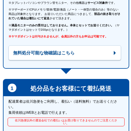
※タブレットパソコンやブラウン管モニター、その他機器は
サービス対象外
です。
※マザーボード/CPU/メモリ/筐体/電源/液晶（ノート・一体型の場合のみ）等のない
商品は対象外となります。 お送りいただいた商品につきまして、
部品の抜き取りがさ
れていた場合は着払いにて返送
させて頂きます。
※
液晶モニターのみの受付はしておりません。本体とセットでお送りください。
（ヤ
マダポイントはセットで200ptとなります。）
※ヤマダポイントは付与されませんが、会員以外の方もお申込は可能です。
無料処分可能な物確認はこちら
処分品をお客様にて着払発送
配達業者は佐川急便をご利用し、着払い（送料無料）でお送りくださ
い。
集荷依頼はWEBとお電話で行えます。
佐川急便以外の運送会社での着払いはお受け取りできませんのでご注意くださ
い。