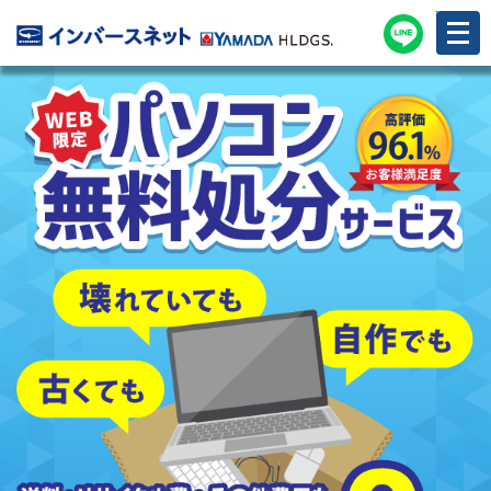
メ
ニ
ュ
ー
を
開
く