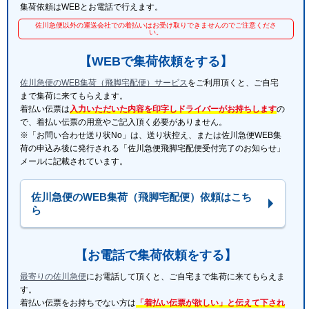
集荷依頼はWEBとお電話で行えます。
佐川急便以外の運送会社での着払いはお受け取りできませんのでご注意くださ
い。
【WEBで集荷依頼をする】
佐川急便のWEB集荷（飛脚宅配便）サービス
をご利用頂くと、ご自宅
まで集荷に来てもらえます。
着払い伝票は
入力いただいた内容を印字しドライバーがお持ちします
の
で、着払い伝票の用意やご記入頂く必要がありません。
※「お問い合わせ送り状No」は、送り状控え、または佐川急便WEB集
荷の申込み後に発行される「佐川急便飛脚宅配便受付完了のお知らせ」
メールに記載されています。
佐川急便のWEB集荷（飛脚宅配便）依頼はこち
ら
【お電話で集荷依頼をする】
最寄りの佐川急便
にお電話して頂くと、ご自宅まで集荷に来てもらえま
す。
着払い伝票をお持ちでない方は
「着払い伝票が欲しい」と伝えて下され