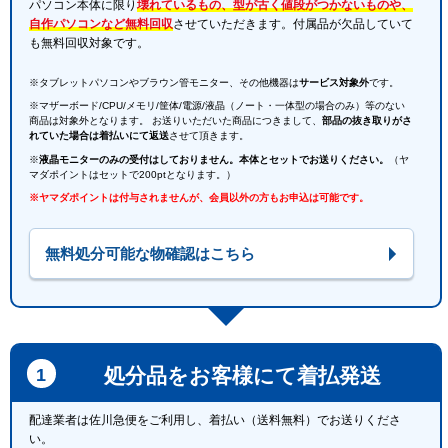
パソコン本体に限り
壊れているもの、型が古く値段がつかないものや、
自作パソコンなど無料回収
させていただきます。付属品が欠品していて
も無料回収対象です。
※タブレットパソコンやブラウン管モニター、その他機器は
サービス対象外
です。
※マザーボード/CPU/メモリ/筐体/電源/液晶（ノート・一体型の場合のみ）等のない
商品は対象外となります。 お送りいただいた商品につきまして、
部品の抜き取りがさ
れていた場合は着払いにて返送
させて頂きます。
※
液晶モニターのみの受付はしておりません。本体とセットでお送りください。
（ヤ
マダポイントはセットで200ptとなります。）
※ヤマダポイントは付与されませんが、会員以外の方もお申込は可能です。
無料処分可能な物確認はこちら
処分品をお客様にて着払発送
配達業者は佐川急便をご利用し、着払い（送料無料）でお送りくださ
い。