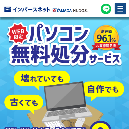
メ
ニ
ュ
ー
を
開
く