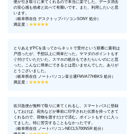
便が引き取りに来てくれるので本当に楽でした。データ消去
の安心感も他者と比べて有難いです。また、利用したいと思
います。
（岐阜県在住 デスクトップパソコンSONY 処分）
満足度：
とりあえずPCを送ってからネットで受付という順番に最初は
戸惑ったが、予想以上に簡単だった。ヤマダのポイントもす
ぐ付けていただいた。スマホの処分もできたらいいのにと思
った。こんなに簡単にできるとは思いませんでした。ありが
とうございました。
（岐阜県在住 ノートパソコン富士通FMVA77HBKS 処分）
満足度：
佐川急便が無料で取りに来てくれるし、スマートパスに登録
しておけば、宛先などが事前に印字された伝票を持ってきて
くれるので、荷物を渡すだけで済む。ポイントもすぐに入っ
てました。特に苦労することもなかったです。
（岐阜県在住 ノートパソコンNECLS700NSR 処分）