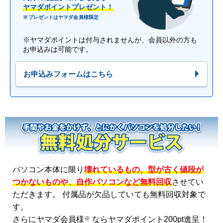
ヤマダポイントプレゼント！
※プレゼントはヤマダ会員様限定
※ヤマダポイントは付与されませんが、会員以外の方も
お申込みは可能です。
お申込みフォームはこちら
パソコン本体に限り
壊れているもの、型が古く値段が
つかないものや、自作パソコンなど無料回収
させてい
ただきます。 付属品が欠品していても無料回収対象で
す。
※
さらにヤマダ会員様
ならヤマダポイント200pt進呈！