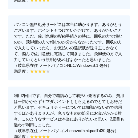
満足度：
パソコン無料処分サービスは本当に助かります。ありがとう
ございます。ポイントもつけていただけて、ありがたいこと
です。ただ、佐川急便のWeb手続きの時に、回収の方で頼む
のか、飛脚便の方で頼むのか分からなかったです。回収の方
で入力していったら、お支払いの選択肢が送り主しかなく
て、悩んで佐川急便に電話して聞きました。飛脚便の方で入
力していくという説明があればよかったと思いました。
（岐阜県在住 ノートパソコンNEC/Windows8.1 処分）
満足度：
利用2回目です。自分で箱詰めして着払い発送するのみ。費用
は一切かからずヤマダポイントももらえるのでとてもお得だ
と思います。セキュリティーについては知識がないので信用
するほかありませんが、色々なものの処分にお金がかかる昨
今、このようなサービスは本当にありがたいと思い、2度目も
迷わず利用しました。
（岐阜県在住 ノートパソコンLenovo/thinkpadT430 処分）
満足度：