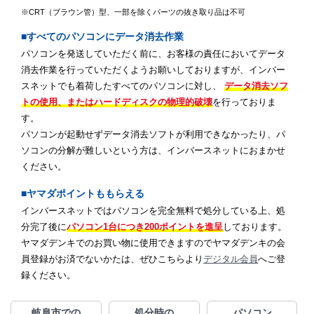
※CRT（ブラウン管）型、一部を除くパーツの抜き取り品は不可
■すべてのパソコンにデータ消去作業
パソコンを発送していただく前に、お客様の責任においてデータ
消去作業を行っていただくようお願いしておりますが、インバー
スネットでも着荷したすべてのパソコンに対し、
データ消去ソフ
トの使用、またはハードディスクの物理的破壊
を行っておりま
す。
パソコンが起動せずデータ消去ソフトが利用できなかったり、パ
ソコンの分解が難しいという方は、インバースネットにおまかせ
ください。
■ヤマダポイントももらえる
インバースネットではパソコンを完全無料で処分している上、処
分完了後に
パソコン1台につき200ポイントを進呈
しております。
ヤマダデンキでのお買い物に使用できますのでヤマダデンキの会
員登録がお済でないかたは、ぜひこちらより
デジタル会員
へご登
録ください。
岐阜市での
処分時の
パソコン