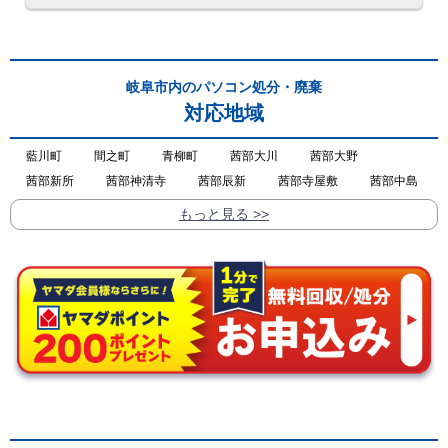
岐阜市内のパソコン処分・廃棄
対応地域
藍川町
間之町
青柳町
茜部大川
茜部大野
茜部新所
茜部神清寺
茜部辰新
茜部寺屋敷
茜部中島
もっと見る >>