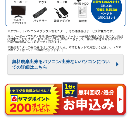
※タブレットパソコンやブラウン管モニター、その他機器はサービス対象外です。
※マザーボード/CPU/メモリ/筐体/電源/液晶（ノート・一体型の場合のみ）等のない商品
は対象外となります。 お送りいただいた商品につきまして、部品の抜き取りがされてい
た場合は着払いにて返送させて頂きます。
※液晶モニターのみの受付はしておりません。本体とセットでお送りください。（ヤマ
ダポイントはセットで200ptとなります。）
無料廃棄出来るパソコン/出来ないパソコンについ
ての詳細はこちら