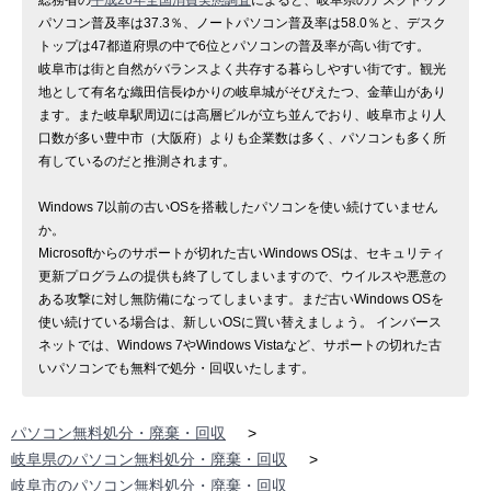
パソコン普及率は37.3％、ノートパソコン普及率は58.0％と、デスク
トップは47都道府県の中で6位とパソコンの普及率が高い街です。
岐阜市は街と自然がバランスよく共存する暮らしやすい街です。観光
地として有名な織田信長ゆかりの岐阜城がそびえたつ、金華山があり
ます。また岐阜駅周辺には高層ビルが立ち並んでおり、岐阜市より人
口数が多い豊中市（大阪府）よりも企業数は多く、パソコンも多く所
有しているのだと推測されます。
Windows 7以前の古いOSを搭載したパソコンを使い続けていません
か。
Microsoftからのサポートが切れた古いWindows OSは、セキュリティ
更新プログラムの提供も終了してしまいますので、ウイルスや悪意の
ある攻撃に対し無防備になってしまいます。まだ古いWindows OSを
使い続けている場合は、新しいOSに買い替えましょう。 インバース
ネットでは、Windows 7やWindows Vistaなど、サポートの切れた古
いパソコンでも無料で処分・回収いたします。
パソコン無料処分・廃棄・回収
>
岐阜県のパソコン無料処分・廃棄・回収
>
岐阜市のパソコン無料処分・廃棄・回収