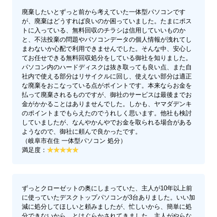
廃棄したいとずっと前から考えていた一体型パソコンです
が、廃棄はどうすれば良いのか困っていました。たまにポス
トに入っている、無料回収のチラシは信用していいものか
と、不法投棄の問題やパソコンデータの個人情報が洩れてし
まわないか心配で利用できませんでした。そんな中、安心し
てお任せできる無料回収処分をしている御社を知りました。
パソコン内のハードディスクは抜き取っても良い点、また自
社内で使える部分はリサイクルに回し、使えない部分は適正
な廃棄をおこなっている点がポイントです。本来ならお金を
払って廃棄されるものですが、御社のサービスは最後までお
金がかかることはありませんでした。しかも、ヤマダデンキ
のポイントまでもらえたのでうれしく思います。他社も検討
していましたが、なんやかんやでお金を取られる場合がある
ようなので、御社に頼んで良かったです。
（岐阜市在住 一体型パソコン 処分）
満足度：
ずっとクローゼットの奥にしまっていた、主人が10年以上前
に使っていたデスクトップパソコンが3台ありました。いい加
減に処分してほしいと頼みましたが、忙しいから、簡単に処
分できないから…とはぐらかされてきました。主人がやらな