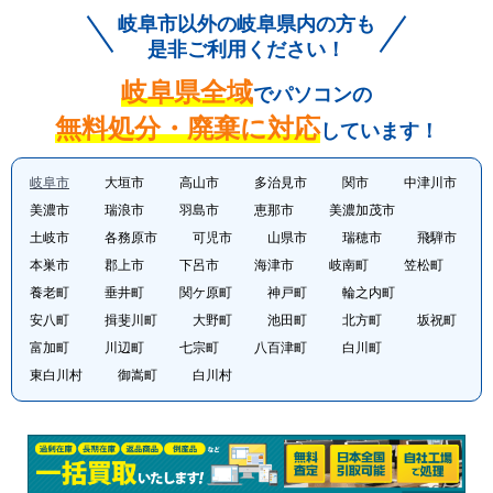
岐阜市以外の岐阜県内の方も
是非ご利用ください！
岐阜県
全域
でパソコンの
無料処分・廃棄に対応
しています！
岐阜市
大垣市
高山市
多治見市
関市
中津川市
美濃市
瑞浪市
羽島市
恵那市
美濃加茂市
土岐市
各務原市
可児市
山県市
瑞穂市
飛騨市
本巣市
郡上市
下呂市
海津市
岐南町
笠松町
養老町
垂井町
関ケ原町
神戸町
輪之内町
安八町
揖斐川町
大野町
池田町
北方町
坂祝町
富加町
川辺町
七宗町
八百津町
白川町
東白川村
御嵩町
白川村