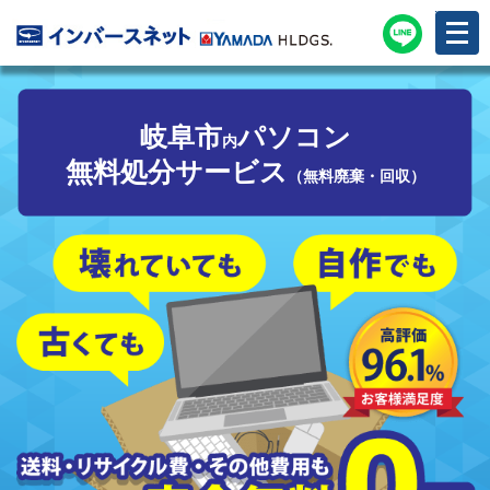
メ
ニ
ュ
ー
を
開
く
岐阜市
パソコン
内
無料処分サービス
（無料廃棄・回収）