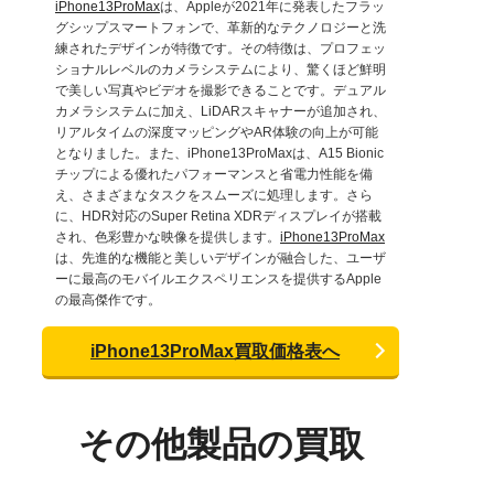
iPhone13ProMax
は、Appleが2021年に発表したフラッ
グシップスマートフォンで、革新的なテクノロジーと洗
練されたデザインが特徴です。その特徴は、プロフェッ
ショナルレベルのカメラシステムにより、驚くほど鮮明
で美しい写真やビデオを撮影できることです。デュアル
カメラシステムに加え、LiDARスキャナーが追加され、
リアルタイムの深度マッピングやAR体験の向上が可能
となりました。また、iPhone13ProMaxは、A15 Bionic
チップによる優れたパフォーマンスと省電力性能を備
え、さまざまなタスクをスムーズに処理します。さら
に、HDR対応のSuper Retina XDRディスプレイが搭載
され、色彩豊かな映像を提供します。
iPhone13ProMax
は、先進的な機能と美しいデザインが融合した、ユーザ
ーに最高のモバイルエクスペリエンスを提供するApple
の最高傑作です。
iPhone13ProMax買取価格表へ
その他製品の買取