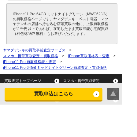
iPhone11 Pro 64GB ミッドナイトグリーン（MWC62J/A）
の買取価格ページです。ヤマダデンキ・ベスト電器・マツ
ヤデンキの店舗へ持ち込む店頭買取の他に、上限買取価格
が２千円以上であれば、在宅したまま買取可能な宅配買取
（梱包材/送料無料）もお選びいただけます。
ヤマダデンキの買取事前査定サービス
>
スマホ・携帯買取査定・買取価格
>
iPhone買取価格表・査定
>
iPhone11 Pro 買取価格表・査定
>
iPhone11 Pro 64GB ミッドナイトグリーン買取査定・買取価格
買取査定トップページ
スマホ・携帯買取査定
タブレット買取査定
パソコン買取査定
買取申込はこちら
スマートウォッチ買取査定
デジカメ買取査定
ビデオカメラ買取査定
テレビ買取査定
洗濯機・衣類乾燥機買取査
冷蔵庫買取査定
定
レンジ買取査定
炊飯器買取査定