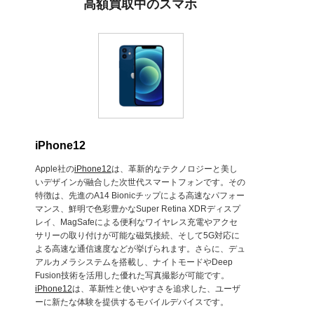
高額買取中のスマホ
iPhone12
Apple社の
iPhone12
は、革新的なテクノロジーと美し
いデザインが融合した次世代スマートフォンです。その
特徴は、先進のA14 Bionicチップによる高速なパフォー
マンス、鮮明で色彩豊かなSuper Retina XDRディスプ
レイ、MagSafeによる便利なワイヤレス充電やアクセ
サリーの取り付けが可能な磁気接続、そして5G対応に
よる高速な通信速度などが挙げられます。さらに、デュ
アルカメラシステムを搭載し、ナイトモードやDeep
Fusion技術を活用した優れた写真撮影が可能です。
iPhone12
は、革新性と使いやすさを追求した、ユーザ
ーに新たな体験を提供するモバイルデバイスです。