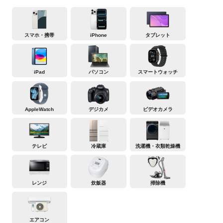
スマホ・携帯
iPhone
タブレット
iPad
パソコン
スマートウォッチ
AppleWatch
デジカメ
ビデオカメラ
テレビ
冷蔵庫
洗濯機・衣類乾燥機
レンジ
炊飯器
掃除機
エアコン