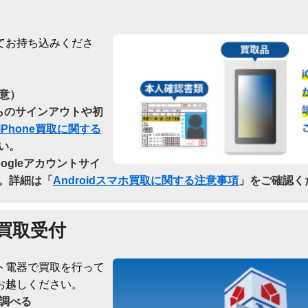
てお持ち込みくださ
意）
dからのサインアウトや初
iPhone買取に関する
い。
oogleアカウントサイ
。詳細は「
Androidスマホ買取に関する注意事項
」をご確認く
買取受付
ト電器で買取を行って
お越しください。
調べる