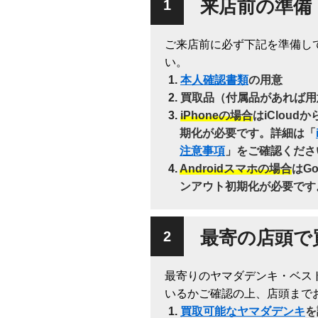
来店前の準備
ご来店前に必ず下記を準備し
い。
本人確認書類
の用意
買取品（付属品があれば用
iPhoneの場合
はiClou
期化が必要です。詳細は「
注意事項
」をご確認くださ
Androidスマホの場合
はG
ンアウト初期化が必要です
最寄の店頭で
最寄りのヤマダデンキ・ベス
いるかご確認の上、店頭まで
買取可能なヤマダデンキ
を