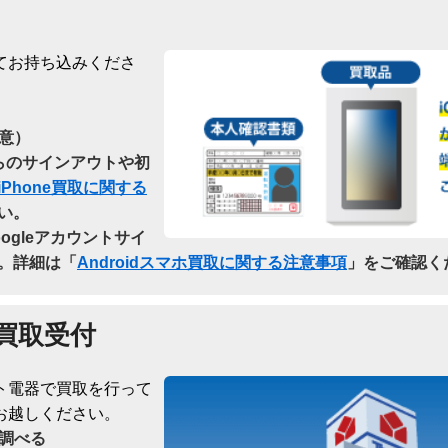
てお持ち込みくださ
意）
dからのサインアウトや初
iPhone買取に関する
い。
oogleアカウントサイ
。詳細は「
Androidスマホ買取に関する注意事項
」をご確認く
買取受付
ト電器で買取を行って
お越しください。
調べる